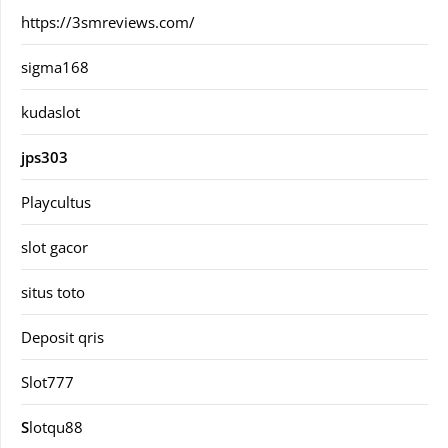
https://3smreviews.com/
sigma168
kudaslot
jps303
Playcultus
slot gacor
situs toto
Deposit qris
Slot777
S
lotqu88