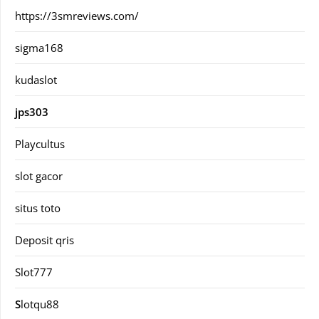
https://3smreviews.com/
sigma168
kudaslot
jps303
Playcultus
slot gacor
situs toto
Deposit qris
Slot777
S
lotqu88