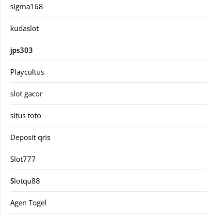
sigma168
kudaslot
jps303
Playcultus
slot gacor
situs toto
Deposit qris
Slot777
S
lotqu88
Agen Togel