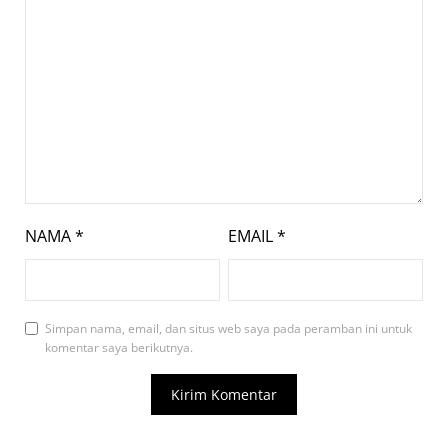
NAMA
*
EMAIL
*
Simpan nama, email, dan situs web saya pada peramban ini untuk
komentar saya berikutnya.