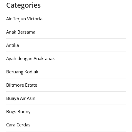
Categories
Air Terjun Victoria
Anak Bersama
Antilia
Ayah dengan Anak-anak
Beruang Kodiak
Biltmore Estate
Buaya Air Asin
Bugs Bunny
Cara Cerdas