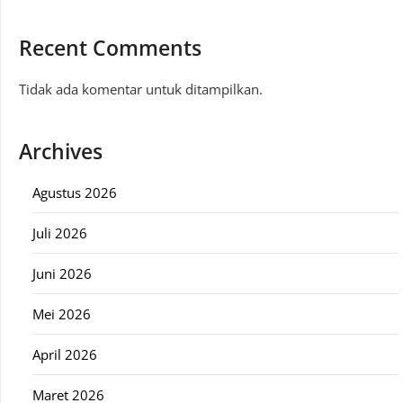
Recent Comments
Tidak ada komentar untuk ditampilkan.
Archives
Agustus 2026
Juli 2026
Juni 2026
Mei 2026
April 2026
Maret 2026