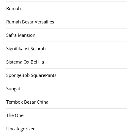
Rumah
Rumah Besar Versailles
Safra Mansion
Signifikansi Sejarah
Sistema Ox Bel Ha
SpongeBob SquarePants
Sungai
Tembok Besar China
The One
Uncategorized