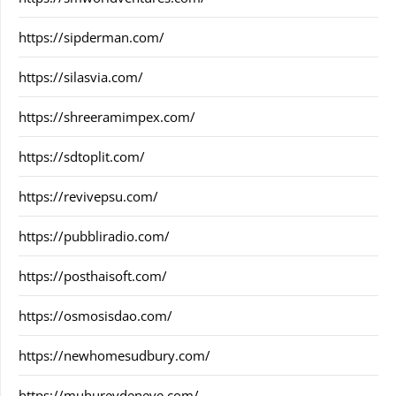
https://sipderman.com/
https://silasvia.com/
https://shreeramimpex.com/
https://sdtoplit.com/
https://revivepsu.com/
https://pubbliradio.com/
https://posthaisoft.com/
https://osmosisdao.com/
https://newhomesudbury.com/
https://muhurevdeneve.com/