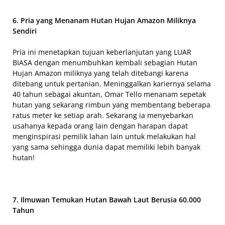
6. Pria yang Menanam Hutan Hujan Amazon Miliknya
Sendiri
Pria ini menetapkan tujuan keberlanjutan yang LUAR
BIASA dengan menumbuhkan kembali sebagian Hutan
Hujan Amazon miliknya yang telah ditebangi karena
ditebang untuk pertanian. Meninggalkan kariernya selama
40 tahun sebagai akuntan, Omar Tello menanam sepetak
hutan yang sekarang rimbun yang membentang beberapa
ratus meter ke setiap arah. Sekarang ia menyebarkan
usahanya kepada orang lain dengan harapan dapat
menginspirasi pemilik lahan lain untuk melakukan hal
yang sama sehingga dunia dapat memiliki lebih banyak
hutan!
7. Ilmuwan Temukan Hutan Bawah Laut Berusia 60.000
Tahun