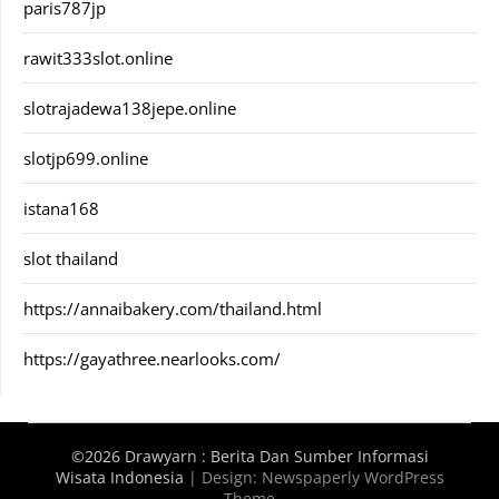
paris787jp
rawit333slot.online
slotrajadewa138jepe.online
slotjp699.online
istana168
slot thailand
https://annaibakery.com/thailand.html
https://gayathree.nearlooks.com/
©2026 Drawyarn : Berita Dan Sumber Informasi
Wisata Indonesia
| Design:
Newspaperly WordPress
Theme