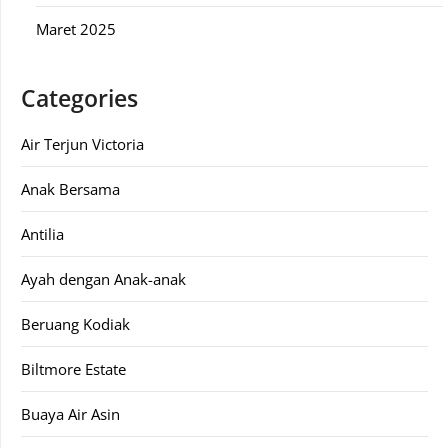
Maret 2025
Categories
Air Terjun Victoria
Anak Bersama
Antilia
Ayah dengan Anak-anak
Beruang Kodiak
Biltmore Estate
Buaya Air Asin