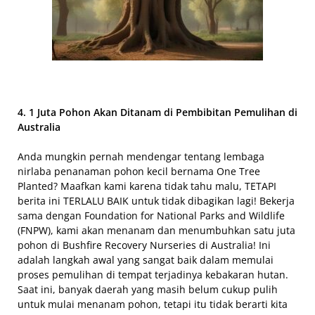
4. 1 Juta Pohon Akan Ditanam di Pembibitan Pemulihan di
Australia
Anda mungkin pernah mendengar tentang lembaga
nirlaba penanaman pohon kecil bernama One Tree
Planted? Maafkan kami karena tidak tahu malu, TETAPI
berita ini TERLALU BAIK untuk tidak dibagikan lagi! Bekerja
sama dengan Foundation for National Parks and Wildlife
(FNPW), kami akan menanam dan menumbuhkan satu juta
pohon di Bushfire Recovery Nurseries di Australia! Ini
adalah langkah awal yang sangat baik dalam memulai
proses pemulihan di tempat terjadinya kebakaran hutan.
Saat ini, banyak daerah yang masih belum cukup pulih
untuk mulai menanam pohon, tetapi itu tidak berarti kita