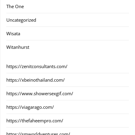
The One
Uncategorized
Wisata
Witanhurst
https://zenitconsultants.com/
https://xbeinothailand.com/
https://www.showersexgif.com/
https://viagarago.com/
https://thefaheempro.com/
https://smworldventures.com/