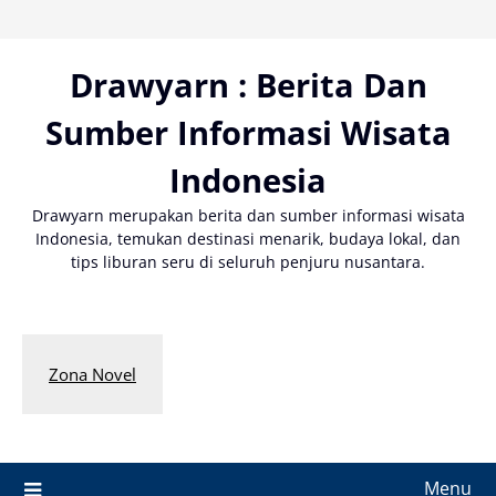
Skip
to
content
Drawyarn : Berita Dan
Sumber Informasi Wisata
Indonesia
Drawyarn merupakan berita dan sumber informasi wisata
Indonesia, temukan destinasi menarik, budaya lokal, dan
tips liburan seru di seluruh penjuru nusantara.
Zona Novel
Menu