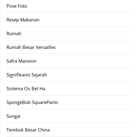
Pose Foto
Resep Makanan
Rumah
Rumah Besar Versailles
Safra Mansion
Signifikansi Sejarah
Sistema Ox Bel Ha
SpongeBob SquarePants
Sungai
Tembok Besar China