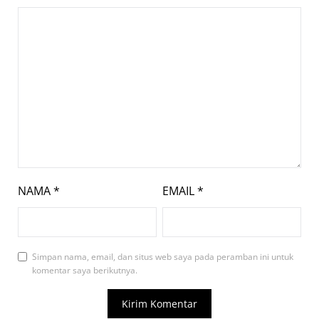
NAMA
*
EMAIL
*
Simpan nama, email, dan situs web saya pada peramban ini untuk
komentar saya berikutnya.