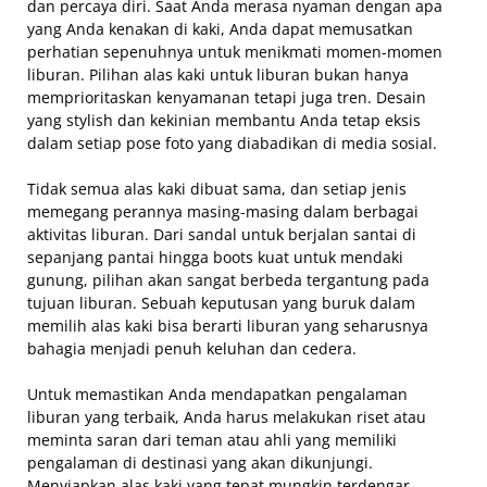
dan percaya diri. Saat Anda merasa nyaman dengan apa
yang Anda kenakan di kaki, Anda dapat memusatkan
perhatian sepenuhnya untuk menikmati momen-momen
liburan. Pilihan alas kaki untuk liburan bukan hanya
memprioritaskan kenyamanan tetapi juga tren. Desain
yang stylish dan kekinian membantu Anda tetap eksis
dalam setiap pose foto yang diabadikan di media sosial.
Tidak semua alas kaki dibuat sama, dan setiap jenis
memegang perannya masing-masing dalam berbagai
aktivitas liburan. Dari sandal untuk berjalan santai di
sepanjang pantai hingga boots kuat untuk mendaki
gunung, pilihan akan sangat berbeda tergantung pada
tujuan liburan. Sebuah keputusan yang buruk dalam
memilih alas kaki bisa berarti liburan yang seharusnya
bahagia menjadi penuh keluhan dan cedera.
Untuk memastikan Anda mendapatkan pengalaman
liburan yang terbaik, Anda harus melakukan riset atau
meminta saran dari teman atau ahli yang memiliki
pengalaman di destinasi yang akan dikunjungi.
Menyiapkan alas kaki yang tepat mungkin terdengar