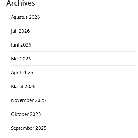
Archives
Agustus 2026
Juli 2026
Juni 2026
Mei 2026
April 2026
Maret 2026
November 2025
Oktober 2025
September 2025