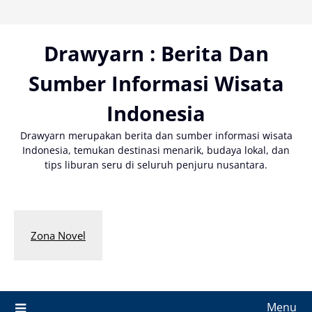
Skip
to
content
Drawyarn : Berita Dan
Sumber Informasi Wisata
Indonesia
Drawyarn merupakan berita dan sumber informasi wisata
Indonesia, temukan destinasi menarik, budaya lokal, dan
tips liburan seru di seluruh penjuru nusantara.
Zona Novel
Menu