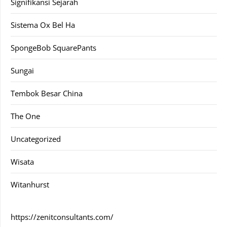
Signifikansi Sejarah
Sistema Ox Bel Ha
SpongeBob SquarePants
Sungai
Tembok Besar China
The One
Uncategorized
Wisata
Witanhurst
https://zenitconsultants.com/