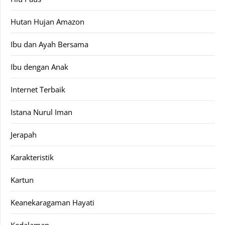
Hutan Hujan Amazon
Ibu dan Ayah Bersama
Ibu dengan Anak
Internet Terbaik
Istana Nurul Iman
Jerapah
Karakteristik
Kartun
Keanekaragaman Hayati
Kedalaman