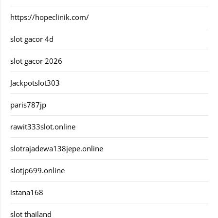
https://hopeclinik.com/
slot gacor 4d
slot gacor 2026
Jackpotslot303
paris787jp
rawit333slot.online
slotrajadewa138jepe.online
slotjp699.online
istana168
slot thailand