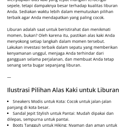
sepele, tetapi dampaknya besar terhadap kualitas liburan
Anda. Sediakan waktu lebih dalam memutuskan pilihan
terbaik agar Anda mendapatkan yang paling cocok.
Liburan adalah saat untuk beristirahat dan menikmati
momen, bukan? Oleh karena itu, pastikan alas kaki Anda
menyokong setiap langkah dalam momen tersebut.
Lakukan investasi terbaik dalam sepatu yang memberikan
kenyamanan unggul, menjaga Anda terhindar dari
gangguan selama perjalanan, dan membuat Anda tetap
senang serta bugar sepanjang liburan.
—
Ilustrasi Pilihan Alas Kaki untuk Liburan
Sneakers Modis untuk Kota: Cocok untuk jalan-jalan
panjang di kota besar.
Sandal Jepit Stylish untuk Pantai: Mudah dipakai dan
dilepas, sempurna untuk pantai.
Boots Tangguh untuk Hiking: Nyaman dan aman untuk