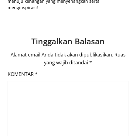
menuju kenangan yang menyenangkan serta
menginspirasi!
Tinggalkan Balasan
Alamat email Anda tidak akan dipublikasikan.
Ruas
yang wajib ditandai
*
KOMENTAR
*