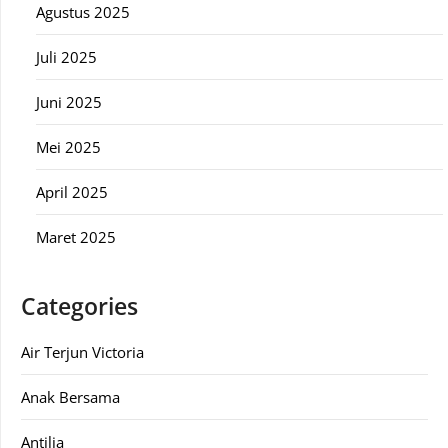
Agustus 2025
Juli 2025
Juni 2025
Mei 2025
April 2025
Maret 2025
Categories
Air Terjun Victoria
Anak Bersama
Antilia