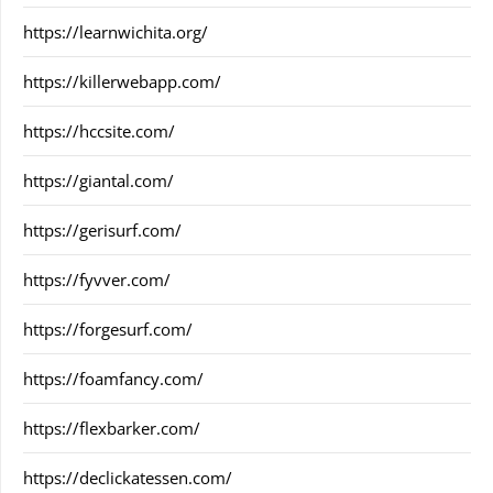
https://learnwichita.org/
https://killerwebapp.com/
https://hccsite.com/
https://giantal.com/
https://gerisurf.com/
https://fyvver.com/
https://forgesurf.com/
https://foamfancy.com/
https://flexbarker.com/
https://declickatessen.com/