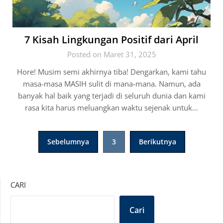
7 Kisah Lingkungan Positif dari April
Posted on Maret 31, 2025
Hore! Musim semi akhirnya tiba! Dengarkan, kami tahu
masa-masa MASIH sulit di mana-mana. Namun, ada
banyak hal baik yang terjadi di seluruh dunia dan kami
rasa kita harus meluangkan waktu sejenak untuk…
Paginasi
Sebelumnya
3
Berikutnya
pos
CARI
Cari