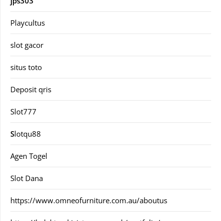
jps303
Playcultus
slot gacor
situs toto
Deposit qris
Slot777
S
lotqu88
Agen Togel
Slot Dana
https://www.omneofurniture.com.au/aboutus