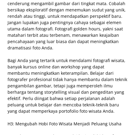
cenderung mengambil gambar dari tingkat mata. Cobalah
bersikap eksploratif dengan menemukan sudut yang unik,
rendah atau tinggi, untuk mendapatkan perspektif baru.
Jangan lupakan juga pentingnya cahaya sebagai elemen
utama dalam fotografi. Fotografi golden hours, yakni saat
matahari terbit atau terbenam, menawarkan keajaiban
pencahayaan yang luar biasa dan dapat meningkatkan
dramatisasi foto Anda.
Bagi Anda yang tertarik untuk mendalami fotografi wisata,
banyak kursus online dan workshop yang dapat
membantu meningkatkan keterampilan. Belajar dari
fotografer profesional tidak hanya membantu dalam teknik
pengambilan gambar, tetapi juga memperoleh ilmu
berharga tentang storytelling visual dan pengeditan yang
efektif. Perlu diingat bahwa setiap perjalanan adalah
peluang untuk belajar dan mencoba teknik-teknik baru
yang dapat memperkaya portofolio foto wisata Anda.
H3: Mengubah Hobi Foto Wisata Menjadi Peluang Usaha