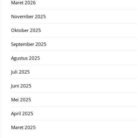
Maret 2026
November 2025
Oktober 2025
September 2025
Agustus 2025
Juli 2025
Juni 2025
Mei 2025
April 2025
Maret 2025