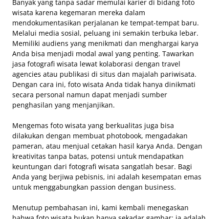
Banyak yang tanpa sadar memulai karier di bidang foto
wisata karena kegemaran mereka dalam
mendokumentasikan perjalanan ke tempat-tempat baru.
Melalui media sosial, peluang ini semakin terbuka lebar.
Memiliki audiens yang menikmati dan menghargai karya
Anda bisa menjadi modal awal yang penting. Tawarkan
jasa fotografi wisata lewat kolaborasi dengan travel
agencies atau publikasi di situs dan majalah pariwisata.
Dengan cara ini, foto wisata Anda tidak hanya dinikmati
secara personal namun dapat menjadi sumber
penghasilan yang menjanjikan.
Mengemas foto wisata yang berkualitas juga bisa
dilakukan dengan membuat photobook, mengadakan
pameran, atau menjual cetakan hasil karya Anda. Dengan
kreativitas tanpa batas, potensi untuk mendapatkan
keuntungan dari fotografi wisata sangatlah besar. Bagi
Anda yang berjiwa pebisnis, ini adalah kesempatan emas
untuk menggabungkan passion dengan business.
Menutup pembahasan ini, kami kembali menegaskan
bahwa foto wisata bukan hanya sekadar gambar; ia adalah