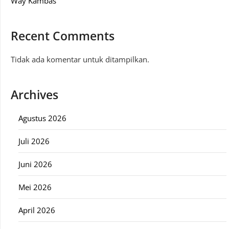
Way Kambas
Recent Comments
Tidak ada komentar untuk ditampilkan.
Archives
Agustus 2026
Juli 2026
Juni 2026
Mei 2026
April 2026