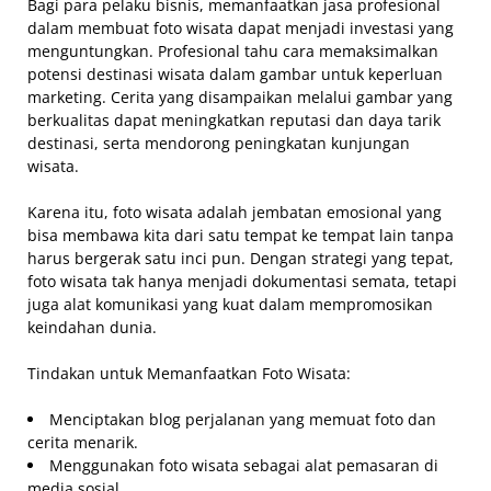
Bagi para pelaku bisnis, memanfaatkan jasa profesional
dalam membuat foto wisata dapat menjadi investasi yang
menguntungkan. Profesional tahu cara memaksimalkan
potensi destinasi wisata dalam gambar untuk keperluan
marketing. Cerita yang disampaikan melalui gambar yang
berkualitas dapat meningkatkan reputasi dan daya tarik
destinasi, serta mendorong peningkatan kunjungan
wisata.
Karena itu, foto wisata adalah jembatan emosional yang
bisa membawa kita dari satu tempat ke tempat lain tanpa
harus bergerak satu inci pun. Dengan strategi yang tepat,
foto wisata tak hanya menjadi dokumentasi semata, tetapi
juga alat komunikasi yang kuat dalam mempromosikan
keindahan dunia.
Tindakan untuk Memanfaatkan Foto Wisata:
Menciptakan blog perjalanan yang memuat foto dan
cerita menarik.
Menggunakan foto wisata sebagai alat pemasaran di
media sosial.