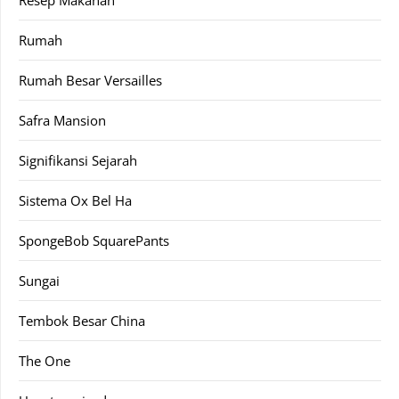
Rumah
Rumah Besar Versailles
Safra Mansion
Signifikansi Sejarah
Sistema Ox Bel Ha
SpongeBob SquarePants
Sungai
Tembok Besar China
The One