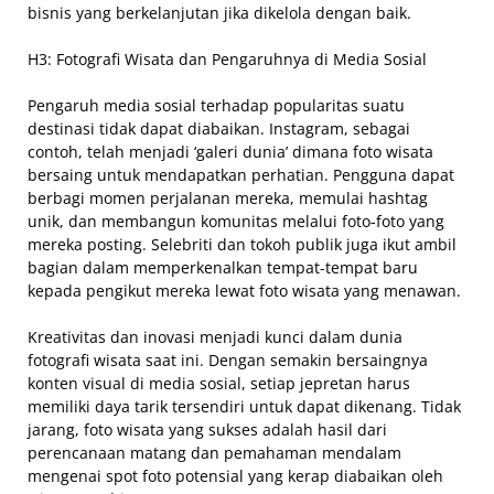
bisnis yang berkelanjutan jika dikelola dengan baik.
H3: Fotografi Wisata dan Pengaruhnya di Media Sosial
Pengaruh media sosial terhadap popularitas suatu
destinasi tidak dapat diabaikan. Instagram, sebagai
contoh, telah menjadi ‘galeri dunia’ dimana foto wisata
bersaing untuk mendapatkan perhatian. Pengguna dapat
berbagi momen perjalanan mereka, memulai hashtag
unik, dan membangun komunitas melalui foto-foto yang
mereka posting. Selebriti dan tokoh publik juga ikut ambil
bagian dalam memperkenalkan tempat-tempat baru
kepada pengikut mereka lewat foto wisata yang menawan.
Kreativitas dan inovasi menjadi kunci dalam dunia
fotografi wisata saat ini. Dengan semakin bersaingnya
konten visual di media sosial, setiap jepretan harus
memiliki daya tarik tersendiri untuk dapat dikenang. Tidak
jarang, foto wisata yang sukses adalah hasil dari
perencanaan matang dan pemahaman mendalam
mengenai spot foto potensial yang kerap diabaikan oleh