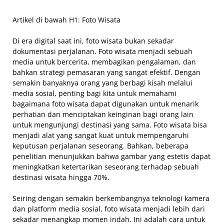
Artikel di bawah H1: Foto Wisata
Di era digital saat ini, foto wisata bukan sekadar
dokumentasi perjalanan. Foto wisata menjadi sebuah
media untuk bercerita, membagikan pengalaman, dan
bahkan strategi pemasaran yang sangat efektif. Dengan
semakin banyaknya orang yang berbagi kisah melalui
media sosial, penting bagi kita untuk memahami
bagaimana foto wisata dapat digunakan untuk menarik
perhatian dan menciptakan keinginan bagi orang lain
untuk mengunjungi destinasi yang sama. Foto wisata bisa
menjadi alat yang sangat kuat untuk mempengaruhi
keputusan perjalanan seseorang. Bahkan, beberapa
penelitian menunjukkan bahwa gambar yang estetis dapat
meningkatkan ketertarikan seseorang terhadap sebuah
destinasi wisata hingga 70%.
Seiring dengan semakin berkembangnya teknologi kamera
dan platform media sosial, foto wisata menjadi lebih dari
sekadar menangkap momen indah. Ini adalah cara untuk