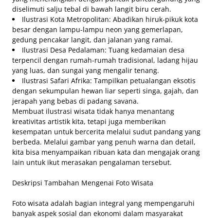
diselimuti salju tebal di bawah langit biru cerah.
Ilustrasi Kota Metropolitan: Abadikan hiruk-pikuk kota
besar dengan lampu-lampu neon yang gemerlapan,
gedung pencakar langit, dan jalanan yang ramai.
Ilustrasi Desa Pedalaman: Tuang kedamaian desa
terpencil dengan rumah-rumah tradisional, ladang hijau
yang luas, dan sungai yang mengalir tenang.
Ilustrasi Safari Afrika: Tampilkan petualangan eksotis
dengan sekumpulan hewan liar seperti singa, gajah, dan
jerapah yang bebas di padang savana.
Membuat ilustrasi wisata tidak hanya menantang
kreativitas artistik kita, tetapi juga memberikan
kesempatan untuk bercerita melalui sudut pandang yang
berbeda. Melalui gambar yang penuh warna dan detail,
kita bisa menyampaikan ribuan kata dan mengajak orang
lain untuk ikut merasakan pengalaman tersebut.
Deskripsi Tambahan Mengenai Foto Wisata
Foto wisata adalah bagian integral yang mempengaruhi
banyak aspek sosial dan ekonomi dalam masyarakat