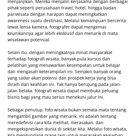
menjanjikan. Mereka menjalin kerjasama dengan berbagai
pihak seperti perusahaan travel, hotel, hingga badan
pariwisata dengan harapan dapat meningkatkan
awareness suatu destinasi. Melalui kemampuan bercerita
lewat lensa kamera, fotografer dapat mengemas
keunikannya agar lebih eksklusif dan menarik di mata
wisatawan potensial.
Selain itu, dengan meningkatnya minat masyarakat
terhadap fotografi wisata, banyak pula kursus dan
pelatihan yang menawarkan kesempatan untuk belajar
dan mengasah keterampilan ini. Semakin banyak orang
yang sadar akan potensi dan prospek kerja yang bisa
diraih dari keahlian ini. Tak hanya berujung pada jalan-
jalan belaka, fotografi wisata dapat membuka peluang
bisnis bagi yang mau serius menekuni jalur ini.
Sebagai penutup, foto wisata bukan semata-mata tentang
mengambil gambar yang menarik. Ini adalah tentang
meredefinisi cara kita melihat, merasakan, dan
mengekspresikan dunia di sekitar kita. Melalui foto wisata,
kita mengundang orang lain untuk merasakan keajaiban