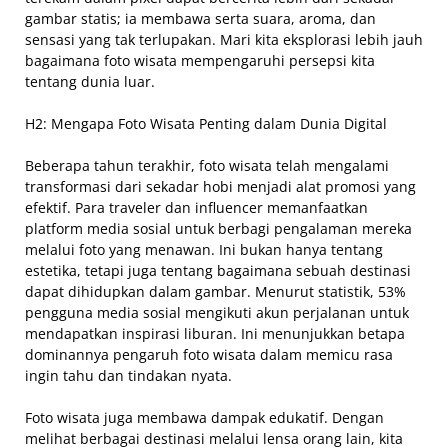
gambar statis; ia membawa serta suara, aroma, dan
sensasi yang tak terlupakan. Mari kita eksplorasi lebih jauh
bagaimana foto wisata mempengaruhi persepsi kita
tentang dunia luar.
H2: Mengapa Foto Wisata Penting dalam Dunia Digital
Beberapa tahun terakhir, foto wisata telah mengalami
transformasi dari sekadar hobi menjadi alat promosi yang
efektif. Para traveler dan influencer memanfaatkan
platform media sosial untuk berbagi pengalaman mereka
melalui foto yang menawan. Ini bukan hanya tentang
estetika, tetapi juga tentang bagaimana sebuah destinasi
dapat dihidupkan dalam gambar. Menurut statistik, 53%
pengguna media sosial mengikuti akun perjalanan untuk
mendapatkan inspirasi liburan. Ini menunjukkan betapa
dominannya pengaruh foto wisata dalam memicu rasa
ingin tahu dan tindakan nyata.
Foto wisata juga membawa dampak edukatif. Dengan
melihat berbagai destinasi melalui lensa orang lain, kita