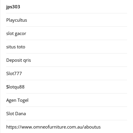
jps303
Playcultus
slot gacor
situs toto
Deposit qris
Slot777
S
lotqu88
Agen Togel
Slot Dana
https://www.omneofurniture.com.au/aboutus