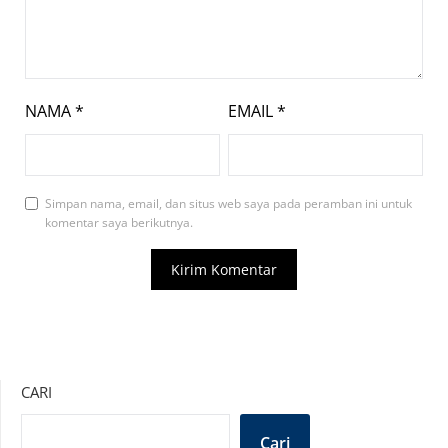
NAMA
*
EMAIL
*
Simpan nama, email, dan situs web saya pada peramban ini untuk
komentar saya berikutnya.
CARI
Cari