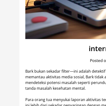
inte
Posted o
Bark bukan sekadar filter—ini adalah detektif
memantau aktivitas media sosial, Bark tida
mendeteksi potensi masalah seperti perundun
tanda masalah kesehatan mental.
Para orang tua menyukai laporan aktivitas ter
ini lebih dari sekadar penyaringan dengan 