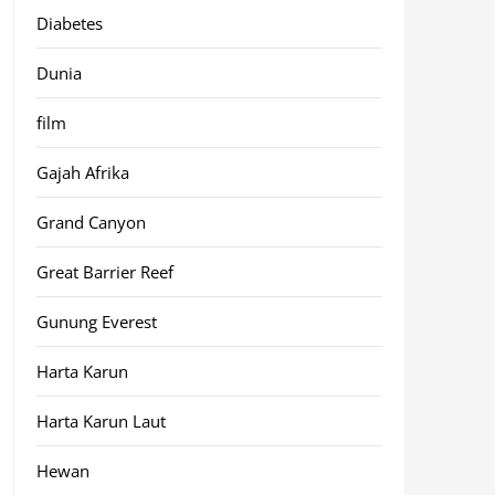
Diabetes
Dunia
film
Gajah Afrika
Grand Canyon
Great Barrier Reef
Gunung Everest
Harta Karun
Harta Karun Laut
Hewan