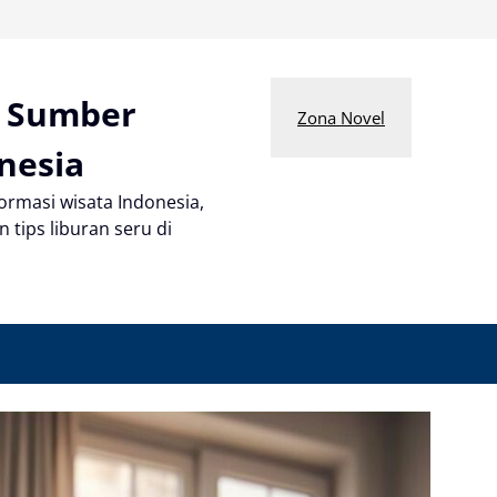
n Sumber
Zona Novel
nesia
rmasi wisata Indonesia,
 tips liburan seru di