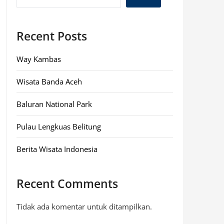
Recent Posts
Way Kambas
Wisata Banda Aceh
Baluran National Park
Pulau Lengkuas Belitung
Berita Wisata Indonesia
Recent Comments
Tidak ada komentar untuk ditampilkan.