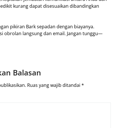
sedikit kurang dapat disesuaikan dibandingkan
ngan pikiran Bark sepadan dengan biayanya.
si obrolan langsung dan email. Jangan tunggu—
kan Balasan
ublikasikan.
Ruas yang wajib ditandai
*