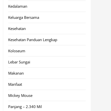
Kedalaman
Keluarga Bersama
Kesehatan
Kesehatan Panduan Lengkap
Koloseum
Lebar Sungai
Makanan
Manfaat
Mickey Mouse
Panjang – 2.340 Mil