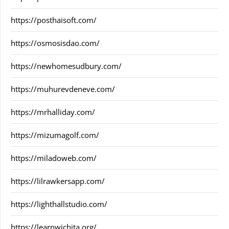
https://posthaisoft.com/
https://osmosisdao.com/
https://newhomesudbury.com/
https://muhurevdeneve.com/
https://mrhalliday.com/
https://mizumagolf.com/
https://miladoweb.com/
https://lilrawkersapp.com/
https://lighthallstudio.com/
https://learnwichita.org/