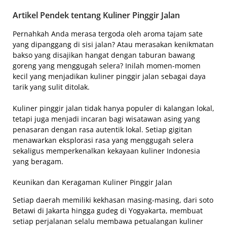
Artikel Pendek tentang Kuliner Pinggir Jalan
Pernahkah Anda merasa tergoda oleh aroma tajam sate
yang dipanggang di sisi jalan? Atau merasakan kenikmatan
bakso yang disajikan hangat dengan taburan bawang
goreng yang menggugah selera? Inilah momen-momen
kecil yang menjadikan kuliner pinggir jalan sebagai daya
tarik yang sulit ditolak.
Kuliner pinggir jalan tidak hanya populer di kalangan lokal,
tetapi juga menjadi incaran bagi wisatawan asing yang
penasaran dengan rasa autentik lokal. Setiap gigitan
menawarkan eksplorasi rasa yang menggugah selera
sekaligus memperkenalkan kekayaan kuliner Indonesia
yang beragam.
Keunikan dan Keragaman Kuliner Pinggir Jalan
Setiap daerah memiliki kekhasan masing-masing, dari soto
Betawi di Jakarta hingga gudeg di Yogyakarta, membuat
setiap perjalanan selalu membawa petualangan kuliner