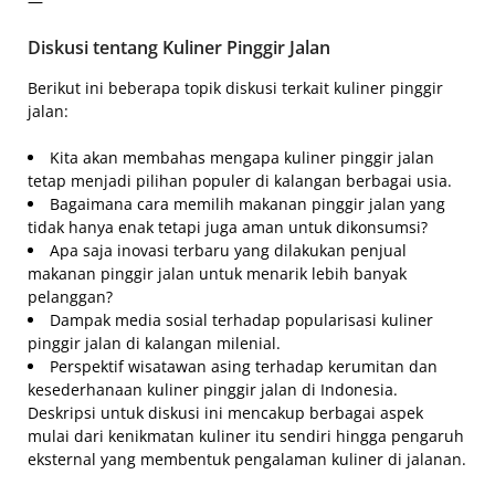
—
Diskusi tentang Kuliner Pinggir Jalan
Berikut ini beberapa topik diskusi terkait kuliner pinggir
jalan:
Kita akan membahas mengapa kuliner pinggir jalan
tetap menjadi pilihan populer di kalangan berbagai usia.
Bagaimana cara memilih makanan pinggir jalan yang
tidak hanya enak tetapi juga aman untuk dikonsumsi?
Apa saja inovasi terbaru yang dilakukan penjual
makanan pinggir jalan untuk menarik lebih banyak
pelanggan?
Dampak media sosial terhadap popularisasi kuliner
pinggir jalan di kalangan milenial.
Perspektif wisatawan asing terhadap kerumitan dan
kesederhanaan kuliner pinggir jalan di Indonesia.
Deskripsi untuk diskusi ini mencakup berbagai aspek
mulai dari kenikmatan kuliner itu sendiri hingga pengaruh
eksternal yang membentuk pengalaman kuliner di jalanan.