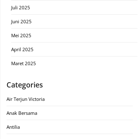
Juli 2025
Juni 2025
Mei 2025
April 2025
Maret 2025
Categories
Air Terjun Victoria
Anak Bersama
Antilia