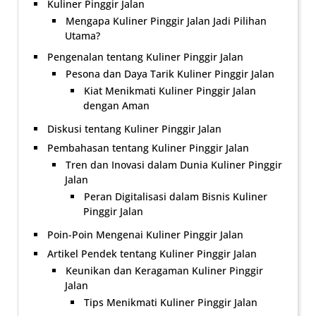
Kuliner Pinggir Jalan
Mengapa Kuliner Pinggir Jalan Jadi Pilihan
Utama?
Pengenalan tentang Kuliner Pinggir Jalan
Pesona dan Daya Tarik Kuliner Pinggir Jalan
Kiat Menikmati Kuliner Pinggir Jalan
dengan Aman
Diskusi tentang Kuliner Pinggir Jalan
Pembahasan tentang Kuliner Pinggir Jalan
Tren dan Inovasi dalam Dunia Kuliner Pinggir
Jalan
Peran Digitalisasi dalam Bisnis Kuliner
Pinggir Jalan
Poin-Poin Mengenai Kuliner Pinggir Jalan
Artikel Pendek tentang Kuliner Pinggir Jalan
Keunikan dan Keragaman Kuliner Pinggir
Jalan
Tips Menikmati Kuliner Pinggir Jalan