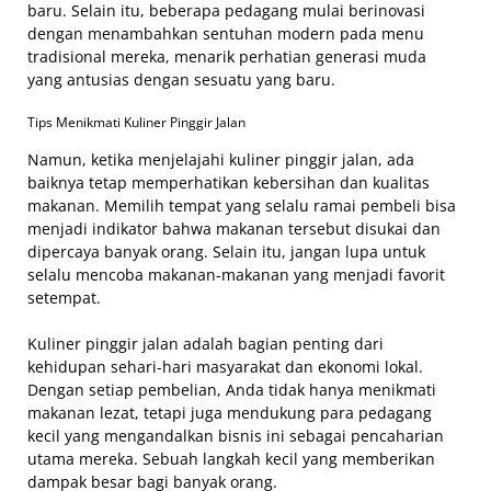
baru. Selain itu, beberapa pedagang mulai berinovasi
dengan menambahkan sentuhan modern pada menu
tradisional mereka, menarik perhatian generasi muda
yang antusias dengan sesuatu yang baru.
Tips Menikmati Kuliner Pinggir Jalan
Namun, ketika menjelajahi kuliner pinggir jalan, ada
baiknya tetap memperhatikan kebersihan dan kualitas
makanan. Memilih tempat yang selalu ramai pembeli bisa
menjadi indikator bahwa makanan tersebut disukai dan
dipercaya banyak orang. Selain itu, jangan lupa untuk
selalu mencoba makanan-makanan yang menjadi favorit
setempat.
Kuliner pinggir jalan adalah bagian penting dari
kehidupan sehari-hari masyarakat dan ekonomi lokal.
Dengan setiap pembelian, Anda tidak hanya menikmati
makanan lezat, tetapi juga mendukung para pedagang
kecil yang mengandalkan bisnis ini sebagai pencaharian
utama mereka. Sebuah langkah kecil yang memberikan
dampak besar bagi banyak orang.