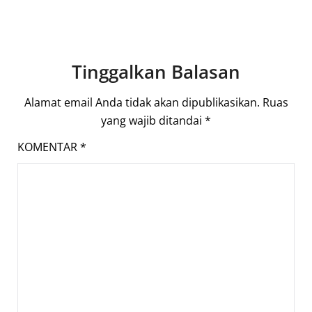
Tinggalkan Balasan
Alamat email Anda tidak akan dipublikasikan.
Ruas
yang wajib ditandai
*
KOMENTAR
*