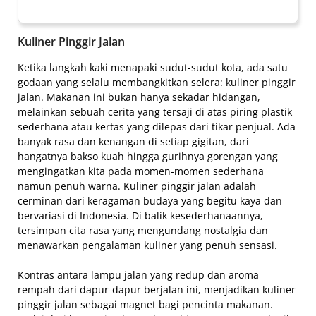
Kuliner Pinggir Jalan
Ketika langkah kaki menapaki sudut-sudut kota, ada satu
godaan yang selalu membangkitkan selera: kuliner pinggir
jalan. Makanan ini bukan hanya sekadar hidangan,
melainkan sebuah cerita yang tersaji di atas piring plastik
sederhana atau kertas yang dilepas dari tikar penjual. Ada
banyak rasa dan kenangan di setiap gigitan, dari
hangatnya bakso kuah hingga gurihnya gorengan yang
mengingatkan kita pada momen-momen sederhana
namun penuh warna. Kuliner pinggir jalan adalah
cerminan dari keragaman budaya yang begitu kaya dan
bervariasi di Indonesia. Di balik kesederhanaannya,
tersimpan cita rasa yang mengundang nostalgia dan
menawarkan pengalaman kuliner yang penuh sensasi.
Kontras antara lampu jalan yang redup dan aroma
rempah dari dapur-dapur berjalan ini, menjadikan kuliner
pinggir jalan sebagai magnet bagi pencinta makanan.