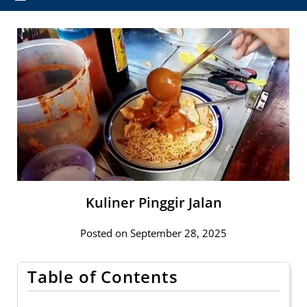
Kuliner Pinggir Jalan
Posted on September 28, 2025
Table of Contents