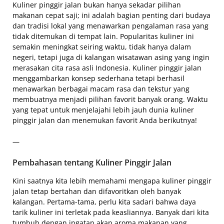
Kuliner pinggir jalan bukan hanya sekadar pilihan
makanan cepat saji; ini adalah bagian penting dari budaya
dan tradisi lokal yang menawarkan pengalaman rasa yang
tidak ditemukan di tempat lain. Popularitas kuliner ini
semakin meningkat seiring waktu, tidak hanya dalam
negeri, tetapi juga di kalangan wisatawan asing yang ingin
merasakan cita rasa asli Indonesia. Kuliner pinggir jalan
menggambarkan konsep sederhana tetapi berhasil
menawarkan berbagai macam rasa dan tekstur yang
membuatnya menjadi pilihan favorit banyak orang. Waktu
yang tepat untuk menjelajahi lebih jauh dunia kuliner
pinggir jalan dan menemukan favorit Anda berikutnya!
—
Pembahasan tentang Kuliner Pinggir Jalan
Kini saatnya kita lebih memahami mengapa kuliner pinggir
jalan tetap bertahan dan difavoritkan oleh banyak
kalangan. Pertama-tama, perlu kita sadari bahwa daya
tarik kuliner ini terletak pada keasliannya. Banyak dari kita
tumbuh dengan ingatan akan aroma makanan yang