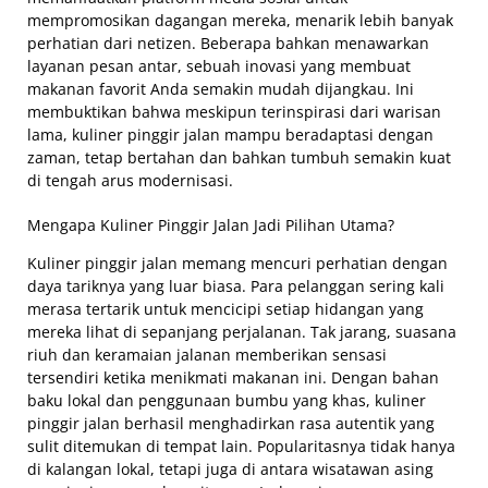
mempromosikan dagangan mereka, menarik lebih banyak
perhatian dari netizen. Beberapa bahkan menawarkan
layanan pesan antar, sebuah inovasi yang membuat
makanan favorit Anda semakin mudah dijangkau. Ini
membuktikan bahwa meskipun terinspirasi dari warisan
lama, kuliner pinggir jalan mampu beradaptasi dengan
zaman, tetap bertahan dan bahkan tumbuh semakin kuat
di tengah arus modernisasi.
Mengapa Kuliner Pinggir Jalan Jadi Pilihan Utama?
Kuliner pinggir jalan memang mencuri perhatian dengan
daya tariknya yang luar biasa. Para pelanggan sering kali
merasa tertarik untuk mencicipi setiap hidangan yang
mereka lihat di sepanjang perjalanan. Tak jarang, suasana
riuh dan keramaian jalanan memberikan sensasi
tersendiri ketika menikmati makanan ini. Dengan bahan
baku lokal dan penggunaan bumbu yang khas, kuliner
pinggir jalan berhasil menghadirkan rasa autentik yang
sulit ditemukan di tempat lain. Popularitasnya tidak hanya
di kalangan lokal, tetapi juga di antara wisatawan asing