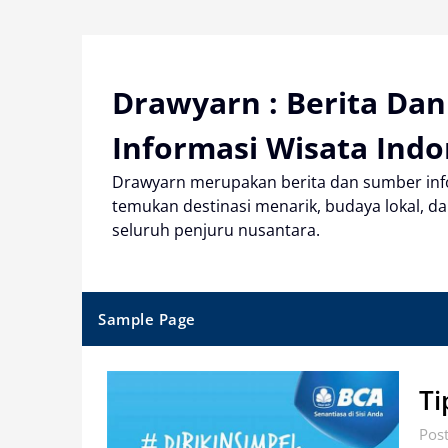
Skip
to
content
Drawyarn : Berita Da
Informasi Wisata Indo
Drawyarn merupakan berita dan sumber info
temukan destinasi menarik, budaya lokal, dan
seluruh penjuru nusantara.
Sample Page
Ti
Post