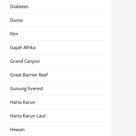
Diabetes
Dunia
film
Gajah Afrika
Grand Canyon
Great Barrier Reef
Gunung Everest
Harta Karun
Harta Karun Laut
Hewan