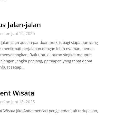
ps Jalan-jalan
ed on Juni 19, 2025
 jalan-jalan adalah panduan praktis bagi siapa pun yang
n menikmati perjalanan dengan lebih nyaman, hemat,
 menyenangkan. Baik untuk liburan singkat maupun
alangan jangka panjang, persiapan yang tepat dapat
buat setiap…
ent Wisata
ed on Juni 18, 2025
t Wisata Jika Anda mencari pengalaman tak terlupakan,