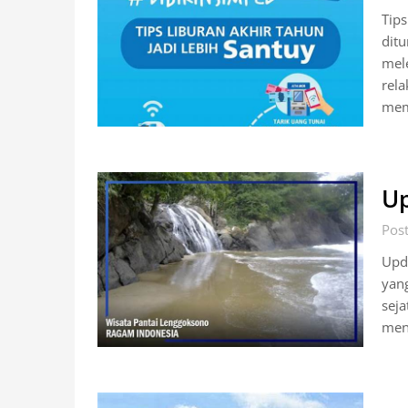
Tip
ditu
mele
rel
mem
Up
Post
Upda
yang
seja
mena