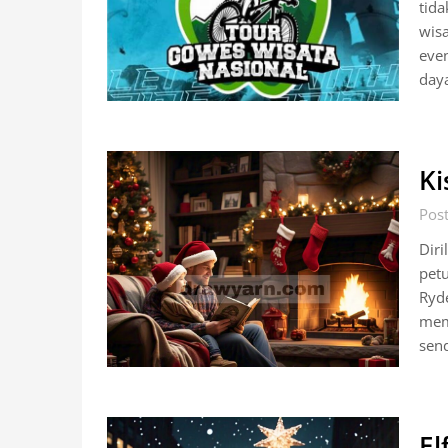
tida
wisa
even
daya
Ki
Post
Diri
pet
Ryd
mem
send
El