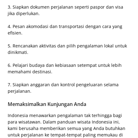
3. Siapkan dokumen perjalanan seperti paspor dan visa
jika diperlukan.
4. Pesan akomodasi dan transportasi dengan cara yang
efisien.
5. Rencanakan aktivitas dan pilih pengalaman lokal untuk
dinikmati.
6. Pelajari budaya dan kebiasaan setempat untuk lebih
memahami destinasi.
7. Siapkan anggaran dan kontrol pengeluaran selama
perjalanan.
Memaksimalkan Kunjungan Anda
Indonesia menawarkan pengalaman tak terhingga bagi
para wisatawan. Dalam panduan wisata Indonesia ini,
kami berusaha memberikan semua yang Anda butuhkan
untuk perjalanan ke tempat-tempat paling memukau di