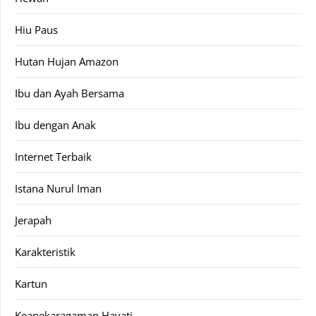
Hiu Paus
Hutan Hujan Amazon
Ibu dan Ayah Bersama
Ibu dengan Anak
Internet Terbaik
Istana Nurul Iman
Jerapah
Karakteristik
Kartun
Keanekaragaman Hayati