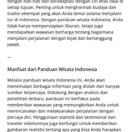
dengan hati-hati dan beradaptasi dengan ciri khas lokal di
setiap tujuan. Penting untuk menghormati budaya dan
tradisi setempat yang akan Anda temui selama menjalani
tur di Indonesia. Dengan panduan wisata Indonesia, Anda
tidak hanya mempersiapkan liburan, tetapi juga
mendapatkan wawasan berharga tentang bagaimana
menjalani perjalanan dengan bijak dan bertanggung
jawab.
—
Manfaat dari Panduan Wisata Indonesia
Melalui panduan wisata Indonesia ini, Anda akan
menemukan berbagai informasi yang diolah dari banyak
sumber terpercaya. Didukung dengan analisis dan
penelitian terbaru, panduan ini berfokus pada
memberikan wawasan yang memungkinkan Anda untuk
merencanakan dan melaksanakan perjalanan dengan
percaya diri. Penggunaan statistik dan testimonial dari
traveler sebelumnya juga berfungsi untuk memberikan
gambaran realistis tentang apa yang bisa Anda harapkan