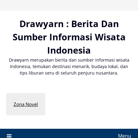
Skip
to
content
Drawyarn : Berita Dan
Sumber Informasi Wisata
Indonesia
Drawyarn merupakan berita dan sumber informasi wisata
Indonesia, temukan destinasi menarik, budaya lokal, dan
tips liburan seru di seluruh penjuru nusantara.
Zona Novel
Menu