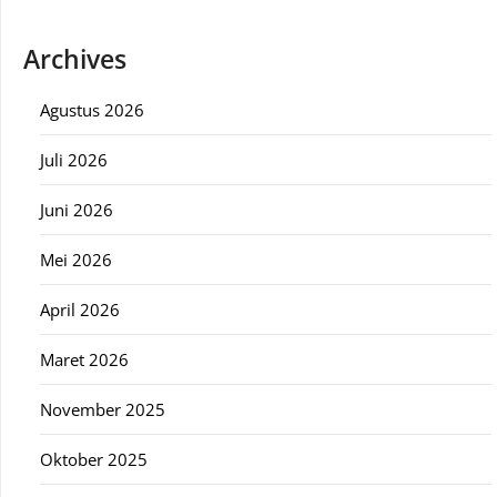
Archives
Agustus 2026
Juli 2026
Juni 2026
Mei 2026
April 2026
Maret 2026
November 2025
Oktober 2025