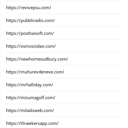
https://revivepsu.com/
https://pubbliradio.com/
https://posthaisoft.com/
https://osmosisdao.com/
https://newhomesudbury.com/
https://muhurevdeneve.com/
https://mrhalliday.com/
https://mizumagolf.com/
https://miladoweb.com/
https://lilrawkersapp.com/