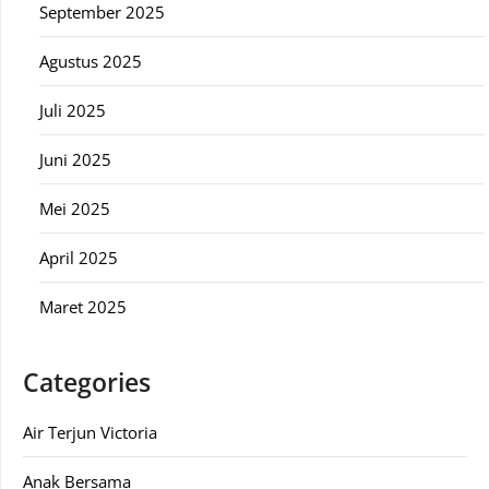
September 2025
Agustus 2025
Juli 2025
Juni 2025
Mei 2025
April 2025
Maret 2025
Categories
Air Terjun Victoria
Anak Bersama