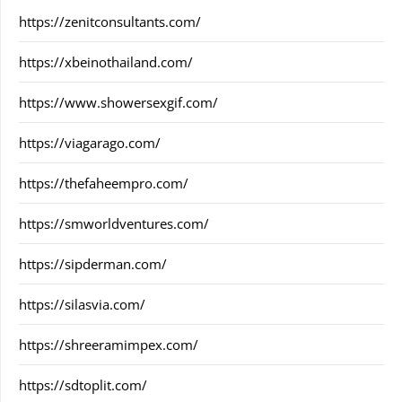
https://zenitconsultants.com/
https://xbeinothailand.com/
https://www.showersexgif.com/
https://viagarago.com/
https://thefaheempro.com/
https://smworldventures.com/
https://sipderman.com/
https://silasvia.com/
https://shreeramimpex.com/
https://sdtoplit.com/