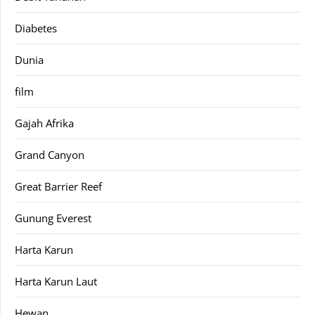
Diabetes
Dunia
film
Gajah Afrika
Grand Canyon
Great Barrier Reef
Gunung Everest
Harta Karun
Harta Karun Laut
Hewan