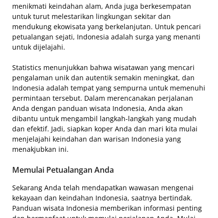
menikmati keindahan alam, Anda juga berkesempatan
untuk turut melestarikan lingkungan sekitar dan
mendukung ekowisata yang berkelanjutan. Untuk pencari
petualangan sejati, Indonesia adalah surga yang menanti
untuk dijelajahi.
Statistics menunjukkan bahwa wisatawan yang mencari
pengalaman unik dan autentik semakin meningkat, dan
Indonesia adalah tempat yang sempurna untuk memenuhi
permintaan tersebut. Dalam merencanakan perjalanan
Anda dengan panduan wisata Indonesia, Anda akan
dibantu untuk mengambil langkah-langkah yang mudah
dan efektif. Jadi, siapkan koper Anda dan mari kita mulai
menjelajahi keindahan dan warisan Indonesia yang
menakjubkan ini.
Memulai Petualangan Anda
Sekarang Anda telah mendapatkan wawasan mengenai
kekayaan dan keindahan Indonesia, saatnya bertindak.
Panduan wisata Indonesia memberikan informasi penting