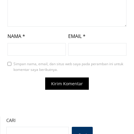
NAMA
*
EMAIL
*
Simpan nama, email, dan situs web saya pada peramban ini untuk
komentar saya berikutnya.
CARI