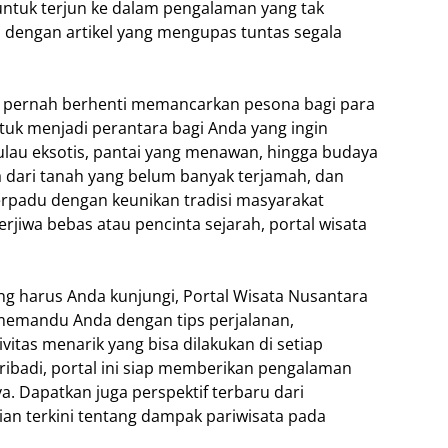
untuk terjun ke dalam pengalaman yang tak
ita dengan artikel yang mengupas tuntas segala
ak pernah berhenti memancarkan pesona bagi para
tuk menjadi perantara bagi Anda yang ingin
lau eksotis, pantai yang menawan, hingga budaya
a dari tanah yang belum banyak terjamah, dan
rpadu dengan keunikan tradisi masyarakat
jiwa bebas atau pencinta sejarah, portal wisata
g harus Anda kunjungi, Portal Wisata Nusantara
 memandu Anda dengan tips perjalanan,
vitas menarik yang bisa dilakukan di setiap
pribadi, portal ini siap memberikan pengalaman
a. Dapatkan juga perspektif terbaru dari
an terkini tentang dampak pariwisata pada