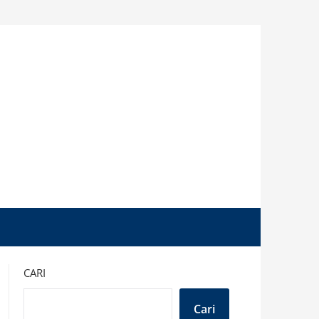
CARI
Cari