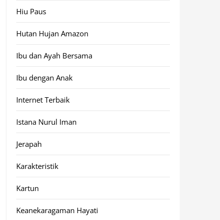
Hiu Paus
Hutan Hujan Amazon
Ibu dan Ayah Bersama
Ibu dengan Anak
Internet Terbaik
Istana Nurul Iman
Jerapah
Karakteristik
Kartun
Keanekaragaman Hayati