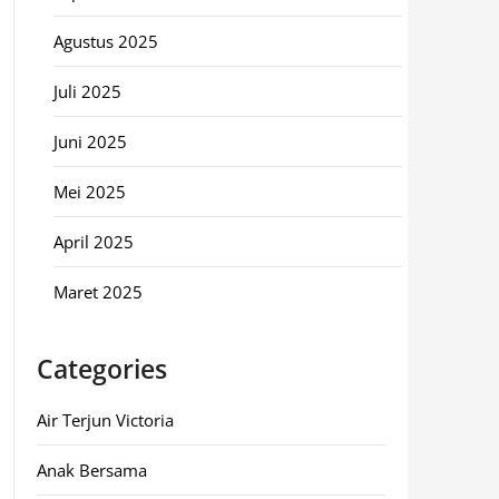
Agustus 2025
Juli 2025
Juni 2025
Mei 2025
April 2025
Maret 2025
Categories
Air Terjun Victoria
Anak Bersama