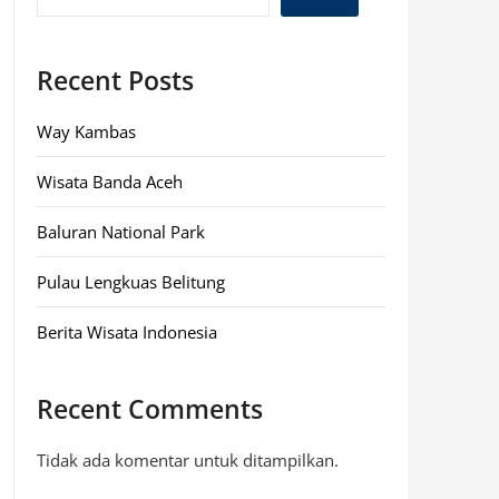
Recent Posts
Way Kambas
Wisata Banda Aceh
Baluran National Park
Pulau Lengkuas Belitung
Berita Wisata Indonesia
Recent Comments
Tidak ada komentar untuk ditampilkan.