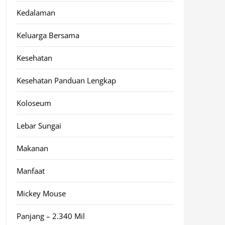
Kedalaman
Keluarga Bersama
Kesehatan
Kesehatan Panduan Lengkap
Koloseum
Lebar Sungai
Makanan
Manfaat
Mickey Mouse
Panjang – 2.340 Mil