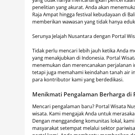
penelitian yang akurat. Anda akan menemuka
Raja Ampat hingga festival kebudayaan di Bali
memberikan wawasan yang tidak hanya edukat
Serunya Jelajah Nusantara dengan Portal Wi
Tidak perlu mencari lebih jauh ketika And
yang menakjubkan di Indonesia. Portal Wi
menemukan dan merencanakan perjalanan imp
tetapi juga memahami keindahan tanah air in
para kontributor kami yang berdedikasi.
Menikmati Pengalaman Berharga di P
Mencari pengalaman baru? Portal Wisata Nus
wisata. Kami mengajak Anda untuk merasaka
Dengan menggandeng komunitas lokal, kami 
masyarakat setempat melalui sektor pariwisat