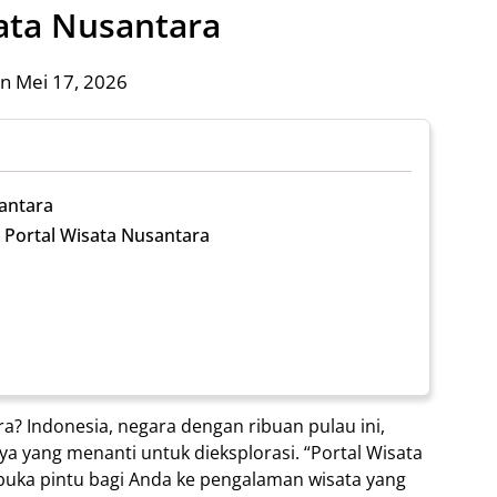
sata Nusantara
n Mei 17, 2026
antara
 Portal Wisata Nusantara
a? Indonesia, negara dengan ribuan pulau ini,
 yang menanti untuk dieksplorasi. “Portal Wisata
uka pintu bagi Anda ke pengalaman wisata yang