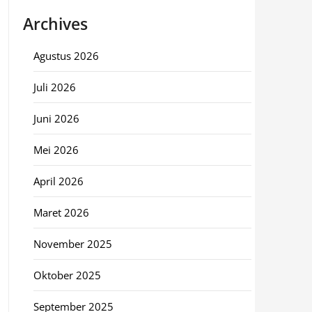
Archives
Agustus 2026
Juli 2026
Juni 2026
Mei 2026
April 2026
Maret 2026
November 2025
Oktober 2025
September 2025