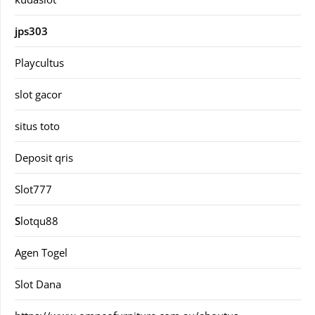
jps303
Playcultus
slot gacor
situs toto
Deposit qris
Slot777
S
lotqu88
Agen Togel
Slot Dana