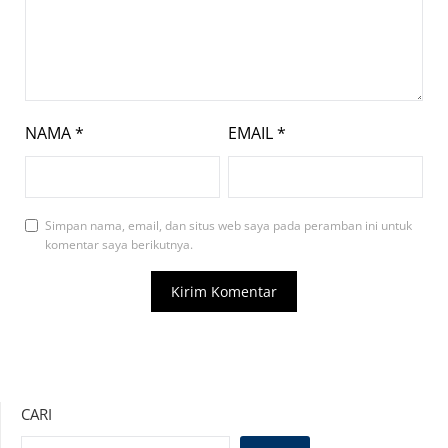
NAMA
*
EMAIL
*
Simpan nama, email, dan situs web saya pada peramban ini untuk
komentar saya berikutnya.
CARI