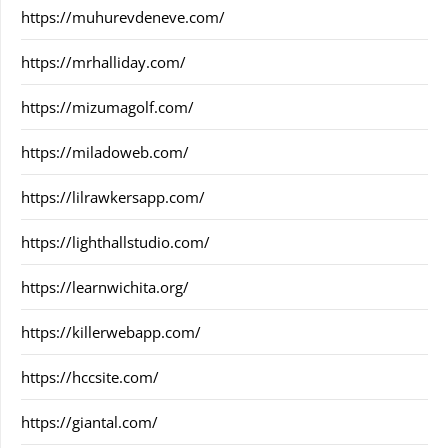
https://muhurevdeneve.com/
https://mrhalliday.com/
https://mizumagolf.com/
https://miladoweb.com/
https://lilrawkersapp.com/
https://lighthallstudio.com/
https://learnwichita.org/
https://killerwebapp.com/
https://hccsite.com/
https://giantal.com/