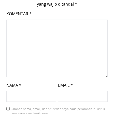
yang wajib ditandai
*
KOMENTAR
*
NAMA
*
EMAIL
*
Simpan nama, email, dan situs web saya pada peramban ini untuk
komentar saya berikutnya.