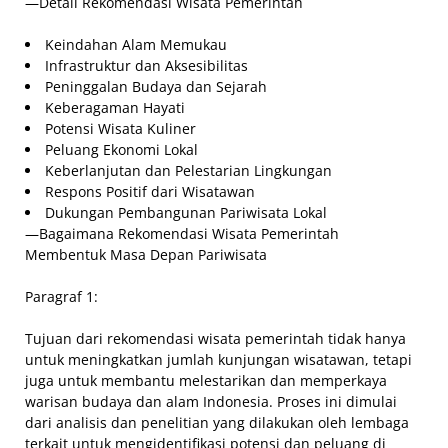
—Detail Rekomendasi Wisata Pemerintah
Keindahan Alam Memukau
Infrastruktur dan Aksesibilitas
Peninggalan Budaya dan Sejarah
Keberagaman Hayati
Potensi Wisata Kuliner
Peluang Ekonomi Lokal
Keberlanjutan dan Pelestarian Lingkungan
Respons Positif dari Wisatawan
Dukungan Pembangunan Pariwisata Lokal
—Bagaimana Rekomendasi Wisata Pemerintah
Membentuk Masa Depan Pariwisata
Paragraf 1:
Tujuan dari rekomendasi wisata pemerintah tidak hanya
untuk meningkatkan jumlah kunjungan wisatawan, tetapi
juga untuk membantu melestarikan dan memperkaya
warisan budaya dan alam Indonesia. Proses ini dimulai
dari analisis dan penelitian yang dilakukan oleh lembaga
terkait untuk mengidentifikasi potensi dan peluang di