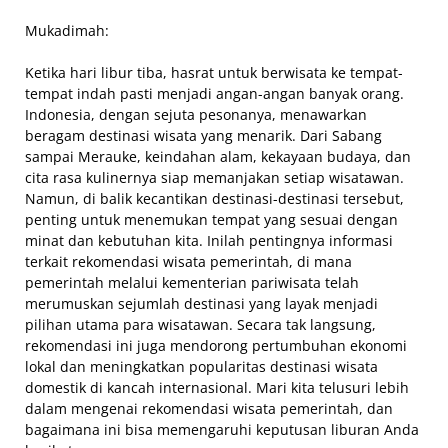
Mukadimah:
Ketika hari libur tiba, hasrat untuk berwisata ke tempat-
tempat indah pasti menjadi angan-angan banyak orang.
Indonesia, dengan sejuta pesonanya, menawarkan
beragam destinasi wisata yang menarik. Dari Sabang
sampai Merauke, keindahan alam, kekayaan budaya, dan
cita rasa kulinernya siap memanjakan setiap wisatawan.
Namun, di balik kecantikan destinasi-destinasi tersebut,
penting untuk menemukan tempat yang sesuai dengan
minat dan kebutuhan kita. Inilah pentingnya informasi
terkait rekomendasi wisata pemerintah, di mana
pemerintah melalui kementerian pariwisata telah
merumuskan sejumlah destinasi yang layak menjadi
pilihan utama para wisatawan. Secara tak langsung,
rekomendasi ini juga mendorong pertumbuhan ekonomi
lokal dan meningkatkan popularitas destinasi wisata
domestik di kancah internasional. Mari kita telusuri lebih
dalam mengenai rekomendasi wisata pemerintah, dan
bagaimana ini bisa memengaruhi keputusan liburan Anda