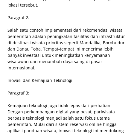
lokasi tersebut.
Paragraf 2:
Salah satu contoh implementasi dari rekomendasi wisata
pemerintah adalah peningkatan fasilitas dan infrastruktur
di destinasi wisata prioritas seperti Mandalika, Borobudur,
dan Danau Toba. Tempat-tempat ini menerima lebih
banyak investasi untuk meningkatkan kenyamanan
wisatawan dan menambah daya saing di pasar
internasional.
Inovasi dan Kemajuan Teknologi
Paragraf 3:
Kemajuan teknologi juga tidak lepas dari perhatian.
Dengan perkembangan digital yang pesat, pariwisata
berbasis teknologi menjadi salah satu fokus utama
pemerintah. Mulai dari sistem reservasi online hingga
aplikasi panduan wisata, inovasi teknologi ini mendukung