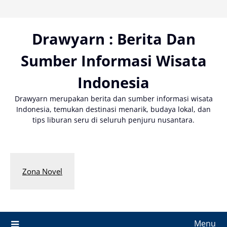
Skip
to
content
Drawyarn : Berita Dan
Sumber Informasi Wisata
Indonesia
Drawyarn merupakan berita dan sumber informasi wisata
Indonesia, temukan destinasi menarik, budaya lokal, dan
tips liburan seru di seluruh penjuru nusantara.
Zona Novel
Menu