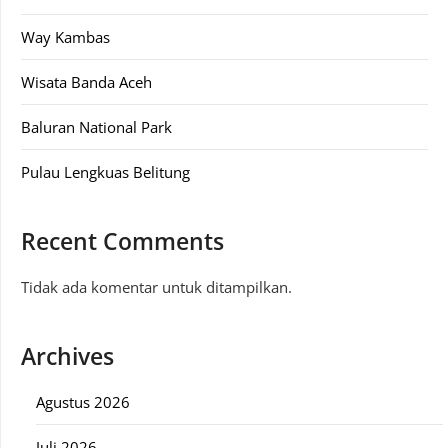
Way Kambas
Wisata Banda Aceh
Baluran National Park
Pulau Lengkuas Belitung
Recent Comments
Tidak ada komentar untuk ditampilkan.
Archives
Agustus 2026
Juli 2026