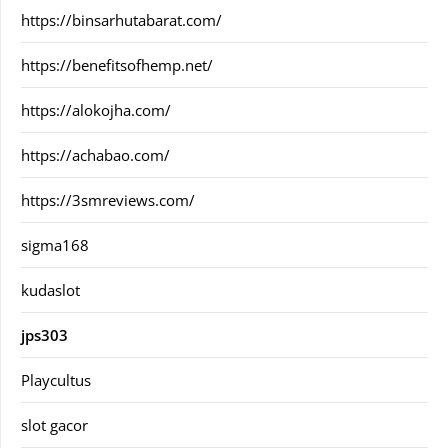
https://binsarhutabarat.com/
https://benefitsofhemp.net/
https://alokojha.com/
https://achabao.com/
https://3smreviews.com/
sigma168
kudaslot
jps303
Playcultus
slot gacor