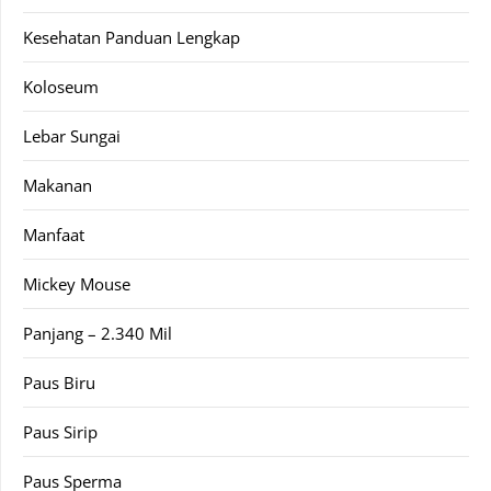
Kesehatan Panduan Lengkap
Koloseum
Lebar Sungai
Makanan
Manfaat
Mickey Mouse
Panjang – 2.340 Mil
Paus Biru
Paus Sirip
Paus Sperma