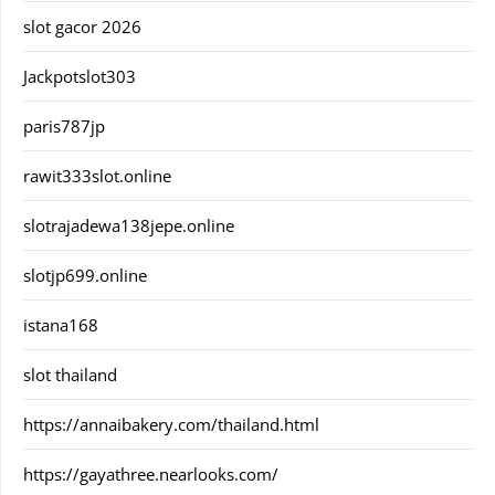
slot gacor 2026
Jackpotslot303
paris787jp
rawit333slot.online
slotrajadewa138jepe.online
slotjp699.online
istana168
slot thailand
https://annaibakery.com/thailand.html
https://gayathree.nearlooks.com/