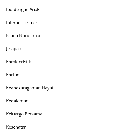
Ibu dengan Anak
Internet Terbaik
Istana Nurul Iman
Jerapah
Karakteristik
Kartun
Keanekaragaman Hayati
Kedalaman
Keluarga Bersama
Kesehatan