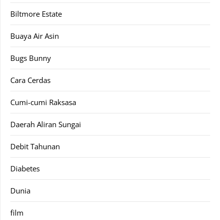
Biltmore Estate
Buaya Air Asin
Bugs Bunny
Cara Cerdas
Cumi-cumi Raksasa
Daerah Aliran Sungai
Debit Tahunan
Diabetes
Dunia
film