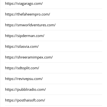
https://viagarago.com/
https://thefaheempro.com/
https://smworldventures.com/
https://sipderman.com/
https://silasvia.com/
https://shreeramimpex.com/
https://sdtoplit.com/
https://revivepsu.com/
https://pubbliradio.com/
https://posthaisoft.com/