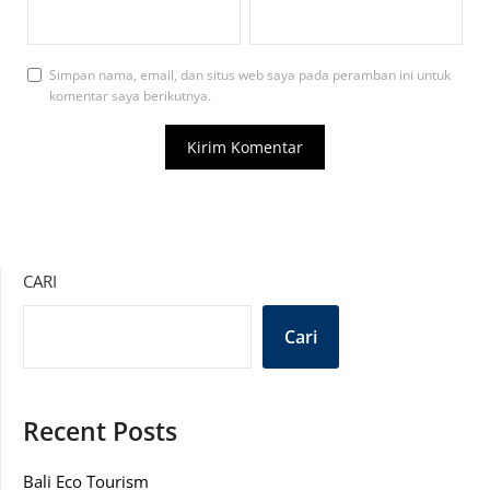
Simpan nama, email, dan situs web saya pada peramban ini untuk
komentar saya berikutnya.
CARI
Cari
Recent Posts
Bali Eco Tourism