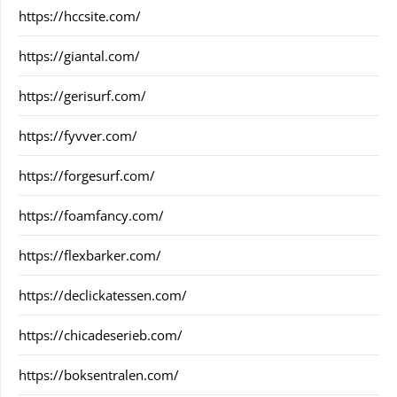
https://hccsite.com/
https://giantal.com/
https://gerisurf.com/
https://fyvver.com/
https://forgesurf.com/
https://foamfancy.com/
https://flexbarker.com/
https://declickatessen.com/
https://chicadeserieb.com/
https://boksentralen.com/