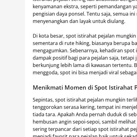
kenyamanan ekstra, seperti pemandangan ya
pengisian daya ponsel. Tentu saja, semua in
menyenangkan dan layak untuk diulang.
Di kota besar, spot istirahat pejalan mungkin
sementara di rute hiking, biasanya berupa 
mengagumkan. Sebenarnya, kehadiran spot is
dampak positif bagi para pejalan saja, tetapi
berkunjung lebih lama di kawasan tertentu. 
menggoda, spot ini bisa menjadi viral sebaga
Menikmati Momen di Spot Istirahat P
Sepintas, spot istirahat pejalan mungkin terli
tenggorokan serasa kering, tempat ini menje
tiada tara. Apakah Anda pernah duduk di se
hembusan angin sepoi-sepoi, sambil melihat o
sering terpancar dari setiap spot istirahat pe
menjadi favorit para pejalan baik untuk se