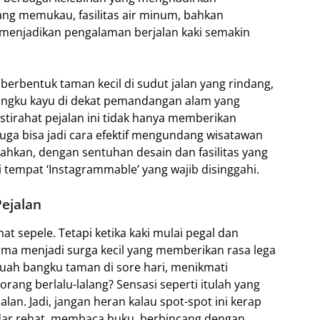
ng memukau, fasilitas air minum, bahkan
i menjadikan pengalaman berjalan kaki semakin
 berbentuk taman kecil di sudut jalan yang rindang,
bangku kayu di dekat pemandangan alam yang
tirahat pejalan ini tidak hanya memberikan
 juga bisa jadi cara efektif mengundang wisatawan
Bahkan, dengan sentuhan desain dan fasilitas yang
i tempat ‘Instagrammable’ yang wajib disinggahi.
ejalan
hat sepele. Tetapi ketika kaki mulai pegal dan
lma menjadi surga kecil yang memberikan rasa lega
buah bangku taman di sore hari, menikmati
rang berlalu-lalang? Sensasi seperti itulah yang
jalan. Jadi, jangan heran kalau spot-spot ini kerap
kadar rehat, membaca buku, berbincang dengan