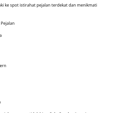
i ke spot istirahat pejalan terdekat dan menikmati
 Pejalan
a
ern
n