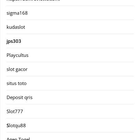
sigma168
kudaslot
jps303
Playcultus
slot gacor
situs toto
Deposit qris
Slot777
S
lotqu88
Agen Togel