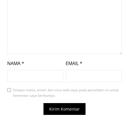
NAMA
*
EMAIL
*
Simpan nama, email, dan situs web saya pada peramban ini untuk
komentar saya berikutnya.