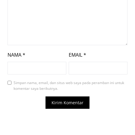
NAMA
*
EMAIL
*
Simpan nama, email, dan situs web saya pada peramban ini untuk
komentar saya berikutnya.