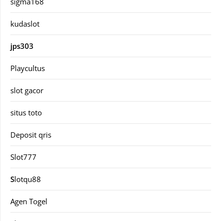
sigma168
kudaslot
jps303
Playcultus
slot gacor
situs toto
Deposit qris
Slot777
S
lotqu88
Agen Togel