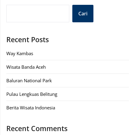
Cari
Recent Posts
Way Kambas
Wisata Banda Aceh
Baluran National Park
Pulau Lengkuas Belitung
Berita Wisata Indonesia
Recent Comments