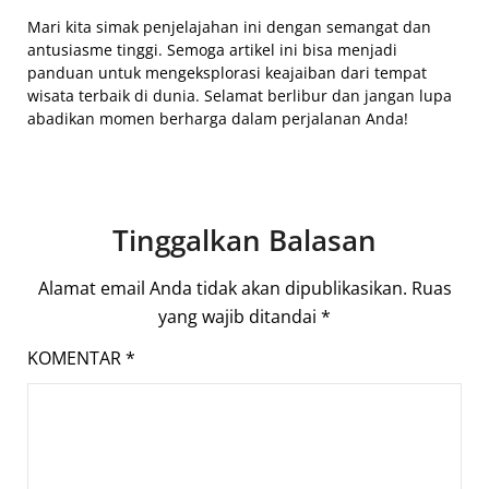
Mari kita simak penjelajahan ini dengan semangat dan
antusiasme tinggi. Semoga artikel ini bisa menjadi
panduan untuk mengeksplorasi keajaiban dari tempat
wisata terbaik di dunia. Selamat berlibur dan jangan lupa
abadikan momen berharga dalam perjalanan Anda!
Tinggalkan Balasan
Alamat email Anda tidak akan dipublikasikan.
Ruas
yang wajib ditandai
*
KOMENTAR
*