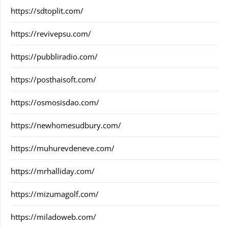
https://sdtoplit.com/
https://revivepsu.com/
https://pubbliradio.com/
https://posthaisoft.com/
https://osmosisdao.com/
https://newhomesudbury.com/
https://muhurevdeneve.com/
https://mrhalliday.com/
https://mizumagolf.com/
https://miladoweb.com/