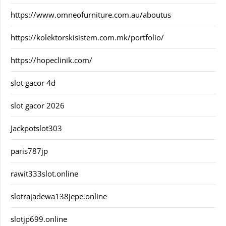
https://www.omneofurniture.com.au/aboutus
https://kolektorskisistem.com.mk/portfolio/
https://hopeclinik.com/
slot gacor 4d
slot gacor 2026
Jackpotslot303
paris787jp
rawit333slot.online
slotrajadewa138jepe.online
slotjp699.online