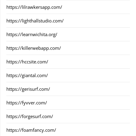
https://lilrawkersapp.com/
https://lighthallstudio.com/
https://learnwichita.org/
https://killerwebapp.com/
https://hccsite.com/
https://giantal.com/
https://gerisurf.com/
https://fyvver.com/
https://forgesurf.com/
https://foamfancy.com/