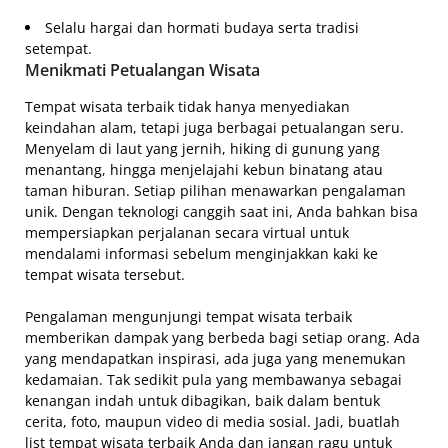
Selalu hargai dan hormati budaya serta tradisi
setempat.
Menikmati Petualangan Wisata
Tempat wisata terbaik tidak hanya menyediakan
keindahan alam, tetapi juga berbagai petualangan seru.
Menyelam di laut yang jernih, hiking di gunung yang
menantang, hingga menjelajahi kebun binatang atau
taman hiburan. Setiap pilihan menawarkan pengalaman
unik. Dengan teknologi canggih saat ini, Anda bahkan bisa
mempersiapkan perjalanan secara virtual untuk
mendalami informasi sebelum menginjakkan kaki ke
tempat wisata tersebut.
Pengalaman mengunjungi tempat wisata terbaik
memberikan dampak yang berbeda bagi setiap orang. Ada
yang mendapatkan inspirasi, ada juga yang menemukan
kedamaian. Tak sedikit pula yang membawanya sebagai
kenangan indah untuk dibagikan, baik dalam bentuk
cerita, foto, maupun video di media sosial. Jadi, buatlah
list tempat wisata terbaik Anda dan jangan ragu untuk