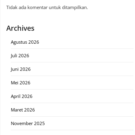
Tidak ada komentar untuk ditampilkan.
Archives
Agustus 2026
Juli 2026
Juni 2026
Mei 2026
April 2026
Maret 2026
November 2025