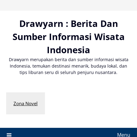
Skip
to
content
Drawyarn : Berita Dan
Sumber Informasi Wisata
Indonesia
Drawyarn merupakan berita dan sumber informasi wisata
Indonesia, temukan destinasi menarik, budaya lokal, dan
tips liburan seru di seluruh penjuru nusantara.
Zona Novel
Menu