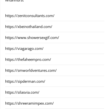
Witanhurst
https://zenitconsultants.com/
https://xbeinothailand.com/
https://www.showersexgif.com/
https://viagarago.com/
https://thefaheempro.com/
https://smworldventures.com/
https://sipderman.com/
https://silasvia.com/
https://shreeramimpex.com/