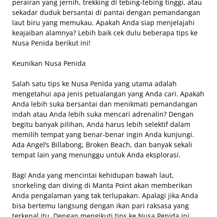
perairan yang jernih, trekking di tebing-tebing tinggi, atau
sekadar duduk bersantai di pantai dengan pemandangan
laut biru yang memukau. Apakah Anda siap menjelajahi
keajaiban alamnya? Lebih baik cek dulu beberapa tips ke
Nusa Penida berikut ini!
Keunikan Nusa Penida
Salah satu tips ke Nusa Penida yang utama adalah
mengetahui apa jenis petualangan yang Anda cari. Apakah
Anda lebih suka bersantai dan menikmati pemandangan
indah atau Anda lebih suka mencari adrenalin? Dengan
begitu banyak pilihan, Anda harus lebih selektif dalam
memilih tempat yang benar-benar ingin Anda kunjungi.
Ada Angel’s Billabong, Broken Beach, dan banyak sekali
tempat lain yang menunggu untuk Anda eksplorasi.
Bagi Anda yang mencintai kehidupan bawah laut,
snorkeling dan diving di Manta Point akan memberikan
Anda pengalaman yang tak terlupakan. Apalagi jika Anda
bisa bertemu langsung dengan ikan pari raksasa yang
terkenal itu. Dengan mengikuti tips ke Nusa Penida ini,