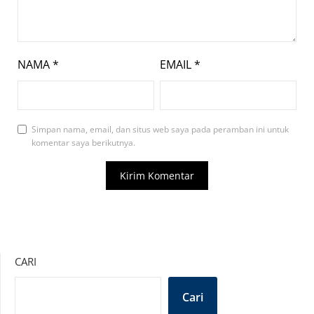
NAMA
*
EMAIL
*
Simpan nama, email, dan situs web saya pada peramban ini untuk
komentar saya berikutnya.
CARI
Cari