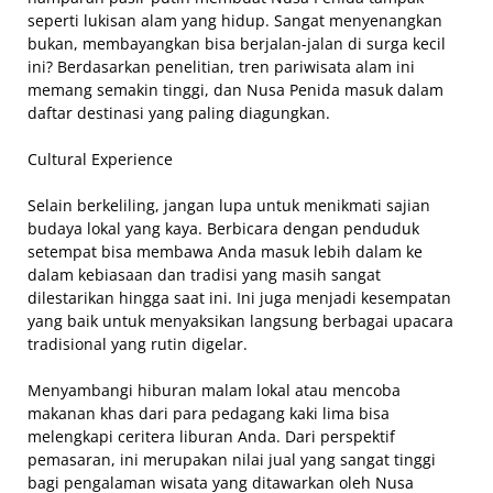
seperti lukisan alam yang hidup. Sangat menyenangkan
bukan, membayangkan bisa berjalan-jalan di surga kecil
ini? Berdasarkan penelitian, tren pariwisata alam ini
memang semakin tinggi, dan Nusa Penida masuk dalam
daftar destinasi yang paling diagungkan.
Cultural Experience
Selain berkeliling, jangan lupa untuk menikmati sajian
budaya lokal yang kaya. Berbicara dengan penduduk
setempat bisa membawa Anda masuk lebih dalam ke
dalam kebiasaan dan tradisi yang masih sangat
dilestarikan hingga saat ini. Ini juga menjadi kesempatan
yang baik untuk menyaksikan langsung berbagai upacara
tradisional yang rutin digelar.
Menyambangi hiburan malam lokal atau mencoba
makanan khas dari para pedagang kaki lima bisa
melengkapi ceritera liburan Anda. Dari perspektif
pemasaran, ini merupakan nilai jual yang sangat tinggi
bagi pengalaman wisata yang ditawarkan oleh Nusa