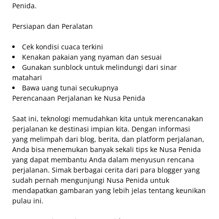
Penida.
Persiapan dan Peralatan
Cek kondisi cuaca terkini
Kenakan pakaian yang nyaman dan sesuai
Gunakan sunblock untuk melindungi dari sinar
matahari
Bawa uang tunai secukupnya
Perencanaan Perjalanan ke Nusa Penida
Saat ini, teknologi memudahkan kita untuk merencanakan
perjalanan ke destinasi impian kita. Dengan informasi
yang melimpah dari blog, berita, dan platform perjalanan,
Anda bisa menemukan banyak sekali tips ke Nusa Penida
yang dapat membantu Anda dalam menyusun rencana
perjalanan. Simak berbagai cerita dari para blogger yang
sudah pernah mengunjungi Nusa Penida untuk
mendapatkan gambaran yang lebih jelas tentang keunikan
pulau ini.