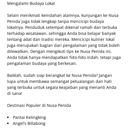
Mengalami Budaya Lokal
Selain menikmati keindahan alamnya, kunjungan ke Nusa
Penida juga tidak lengkap tanpa mencicipi budaya
lokalnya. Penduduk setempat dikenal ramah dan terbuka
terhadap wisatawan, sehingga Anda bisa belajar banyak
tentang adat dan tradisi mereka. Mencicipi kuliner lokal
juga merupakan bagian dari pengalaman yang tidak boleh
dilewatkan. Dengan mengikuti tips ke Nusa Penida ini,
Anda tidak hanya mendapatkan foto-foto indah, tetapi juga
pengalaman budaya yang berkesan.
Baiklah, sudah siap berangkat ke Nusa Penida? Jangan
lupa untuk membawa semangat petualangan dan hati
yang terbuka untuk segala keajaiban yang menanti Anda
di sana!
Destinasi Populer di Nusa Penida
Pantai Kelingking
Angel’s Billabong