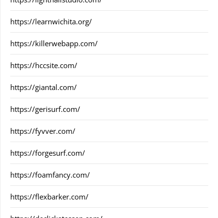
https://learnwichita.org/
https://killerwebapp.com/
https://hccsite.com/
https://giantal.com/
https://gerisurf.com/
https://fyvver.com/
https://forgesurf.com/
https://foamfancy.com/
https://flexbarker.com/