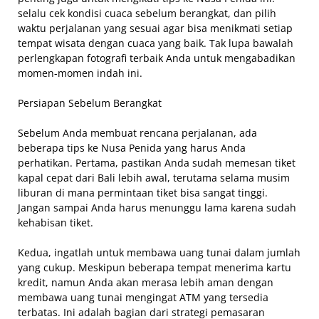
selalu cek kondisi cuaca sebelum berangkat, dan pilih
waktu perjalanan yang sesuai agar bisa menikmati setiap
tempat wisata dengan cuaca yang baik. Tak lupa bawalah
perlengkapan fotografi terbaik Anda untuk mengabadikan
momen-momen indah ini.
Persiapan Sebelum Berangkat
Sebelum Anda membuat rencana perjalanan, ada
beberapa tips ke Nusa Penida yang harus Anda
perhatikan. Pertama, pastikan Anda sudah memesan tiket
kapal cepat dari Bali lebih awal, terutama selama musim
liburan di mana permintaan tiket bisa sangat tinggi.
Jangan sampai Anda harus menunggu lama karena sudah
kehabisan tiket.
Kedua, ingatlah untuk membawa uang tunai dalam jumlah
yang cukup. Meskipun beberapa tempat menerima kartu
kredit, namun Anda akan merasa lebih aman dengan
membawa uang tunai mengingat ATM yang tersedia
terbatas. Ini adalah bagian dari strategi pemasaran