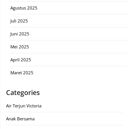
Agustus 2025
Juli 2025
Juni 2025
Mei 2025
April 2025
Maret 2025
Categories
Air Terjun Victoria
Anak Bersama