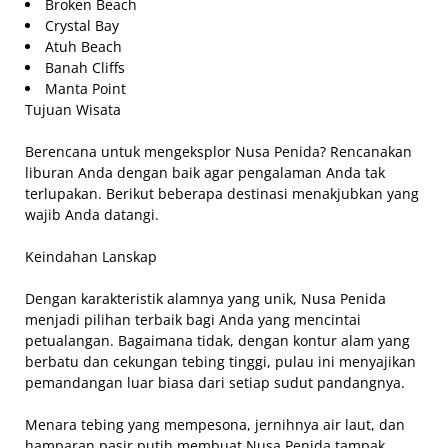
Broken Beach
Crystal Bay
Atuh Beach
Banah Cliffs
Manta Point
Tujuan Wisata
Berencana untuk mengeksplor Nusa Penida? Rencanakan
liburan Anda dengan baik agar pengalaman Anda tak
terlupakan. Berikut beberapa destinasi menakjubkan yang
wajib Anda datangi.
Keindahan Lanskap
Dengan karakteristik alamnya yang unik, Nusa Penida
menjadi pilihan terbaik bagi Anda yang mencintai
petualangan. Bagaimana tidak, dengan kontur alam yang
berbatu dan cekungan tebing tinggi, pulau ini menyajikan
pemandangan luar biasa dari setiap sudut pandangnya.
Menara tebing yang mempesona, jernihnya air laut, dan
hamparan pasir putih membuat Nusa Penida tampak