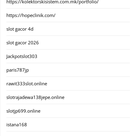
https://kolektorskisistem.com.mk/portfolio/
https://hopeclinik.com/
slot gacor 4d
slot gacor 2026
Jackpotslot303
paris787jp
rawit333slot.online
slotrajadewa138jepe.online
slotjp699.online
istana168