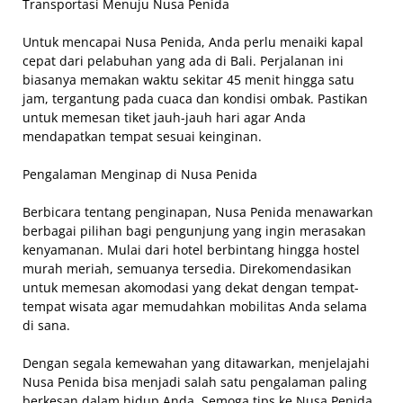
Transportasi Menuju Nusa Penida
Untuk mencapai Nusa Penida, Anda perlu menaiki kapal
cepat dari pelabuhan yang ada di Bali. Perjalanan ini
biasanya memakan waktu sekitar 45 menit hingga satu
jam, tergantung pada cuaca dan kondisi ombak. Pastikan
untuk memesan tiket jauh-jauh hari agar Anda
mendapatkan tempat sesuai keinginan.
Pengalaman Menginap di Nusa Penida
Berbicara tentang penginapan, Nusa Penida menawarkan
berbagai pilihan bagi pengunjung yang ingin merasakan
kenyamanan. Mulai dari hotel berbintang hingga hostel
murah meriah, semuanya tersedia. Direkomendasikan
untuk memesan akomodasi yang dekat dengan tempat-
tempat wisata agar memudahkan mobilitas Anda selama
di sana.
Dengan segala kemewahan yang ditawarkan, menjelajahi
Nusa Penida bisa menjadi salah satu pengalaman paling
berkesan dalam hidup Anda. Semoga tips ke Nusa Penida