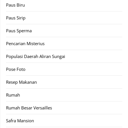
Paus Biru
Paus Sirip
Paus Sperma
Pencarian Misterius
Populasi Daerah Aliran Sungai
Pose Foto
Resep Makanan
Rumah
Rumah Besar Versailles
Safra Mansion