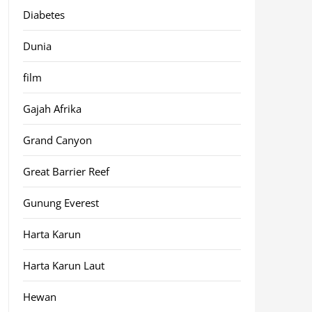
Diabetes
Dunia
film
Gajah Afrika
Grand Canyon
Great Barrier Reef
Gunung Everest
Harta Karun
Harta Karun Laut
Hewan