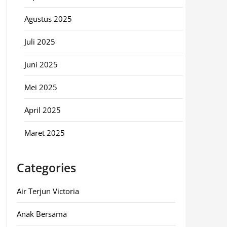
Agustus 2025
Juli 2025
Juni 2025
Mei 2025
April 2025
Maret 2025
Categories
Air Terjun Victoria
Anak Bersama