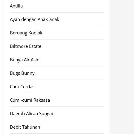
Antilia
Ayah dengan Anak-anak
Beruang Kodiak
Biltmore Estate
Buaya Air Asin
Bugs Bunny
Cara Cerdas
Cumi-cumi Raksasa
Daerah Aliran Sungai
Debit Tahunan