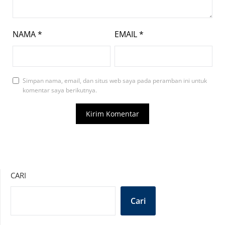
NAMA
*
EMAIL
*
Simpan nama, email, dan situs web saya pada peramban ini untuk
komentar saya berikutnya.
CARI
Cari