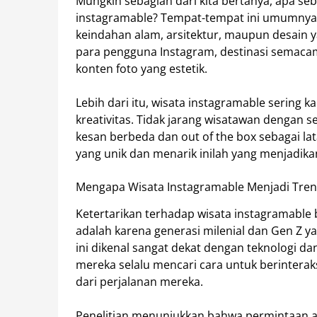
Mungkin sebagian dari kita bertanya, apa s
instagramable? Tempat-tempat ini umumnya mem
keindahan alam, arsitektur, maupun desain ya
para pengguna Instagram, destinasi semacam
konten foto yang estetik.
Lebih dari itu, wisata instagramable sering k
kreativitas. Tidak jarang wisatawan dengan
kesan berbeda dan out of the box sebagai la
yang unik dan menarik inilah yang menjadika
Mengapa Wisata Instagramable Menjadi Tren
Ketertarikan terhadap wisata instagramable b
adalah karena generasi milenial dan Gen Z 
ini dikenal sangat dekat dengan teknologi da
mereka selalu mencari cara untuk berinteraks
dari perjalanan mereka.
Penelitian menunjukkan bahwa permintaan aka