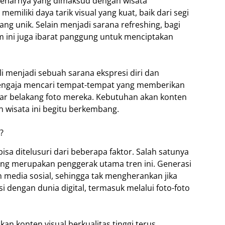
ebenarnya yang dimaksud dengan wisata
iliki daya tarik visual yang kuat, baik dari segi
ng unik. Selain menjadi sarana refreshing, bagi
 ini juga ibarat panggung untuk menciptakan
ali menjadi sebuah sarana ekspresi diri dan
 sengaja mencari tempat-tempat yang memberikan
tar belakang foto mereka. Kebutuhan akan konten
n wisata ini begitu berkembang.
?
isa ditelusuri dari beberapa faktor. Salah satunya
yang merupakan penggerak utama tren ini. Generasi
n media sosial, sehingga tak mengherankan jika
i dengan dunia digital, termasuk melalui foto-foto
n konten visual berkualitas tinggi terus