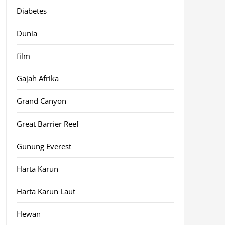
Diabetes
Dunia
film
Gajah Afrika
Grand Canyon
Great Barrier Reef
Gunung Everest
Harta Karun
Harta Karun Laut
Hewan