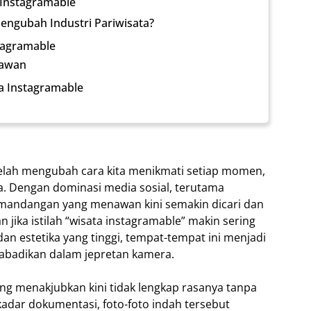
 Instagramable
engubah Industri Pariwisata?
tagramable
tawan
a Instagramable
 telah mengubah cara kita menikmati setiap momen,
. Dengan dominasi media sosial, terutama
mandangan yang menawan kini semakin dicari dan
 jika istilah “wisata instagramable” makin sering
 dan estetika yang tinggi, tempat-tempat ini menjadi
abadikan dalam jepretan kamera.
ng menakjubkan kini tidak lengkap rasanya tanpa
adar dokumentasi, foto-foto indah tersebut