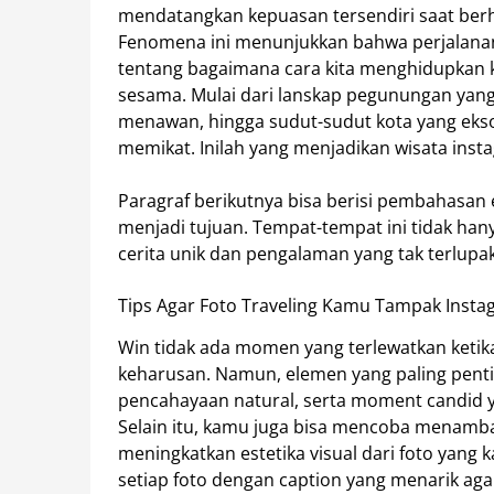
mendatangkan kepuasan tersendiri saat berh
Fenomena ini menunjukkan bahwa perjalanan w
tentang bagaimana cara kita menghidupkan 
sesama. Mulai dari lanskap pegunungan yan
menawan, hingga sudut-sudut kota yang eksot
memikat. Inilah yang menjadikan wisata inst
Paragraf berikutnya bisa berisi pembahasan 
menjadi tujuan. Tempat-tempat ini tidak ha
cerita unik dan pengalaman yang tak terlupa
Tips Agar Foto Traveling Kamu Tampak Inst
Win tidak ada momen yang terlewatkan keti
keharusan. Namun, elemen yang paling pent
pencahayaan natural, serta moment candid ya
Selain itu, kamu juga bisa mencoba menambah
meningkatkan estetika visual dari foto yang
setiap foto dengan caption yang menarik a