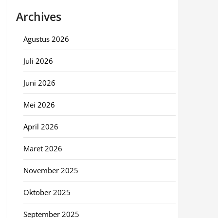
Archives
Agustus 2026
Juli 2026
Juni 2026
Mei 2026
April 2026
Maret 2026
November 2025
Oktober 2025
September 2025