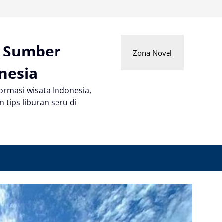
n Sumber
Zona Novel
nesia
rmasi wisata Indonesia,
 tips liburan seru di