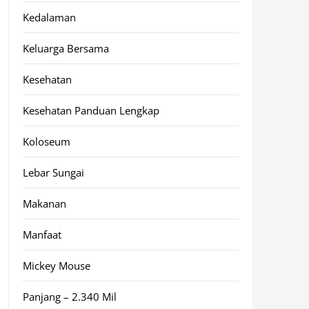
Kedalaman
Keluarga Bersama
Kesehatan
Kesehatan Panduan Lengkap
Koloseum
Lebar Sungai
Makanan
Manfaat
Mickey Mouse
Panjang – 2.340 Mil