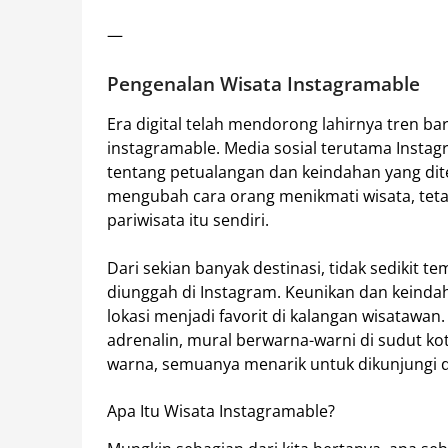
—
Pengenalan Wisata Instagramable
Era digital telah mendorong lahirnya tren ba
instagramable. Media sosial terutama Insta
tentang petualangan dan keindahan yang dit
mengubah cara orang menikmati wisata, teta
pariwisata itu sendiri.
Dari sekian banyak destinasi, tidak sedikit 
diunggah di Instagram. Keunikan dan keinda
lokasi menjadi favorit di kalangan wisatawan
adrenalin, mural berwarna-warni di sudut k
warna, semuanya menarik untuk dikunjungi d
Apa Itu Wisata Instagramable?