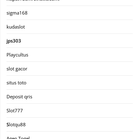
sigma168
kudaslot
jps303
Playcultus
slot gacor
situs toto
Deposit qris
Slot777
S
lotqu88
Agen Togel