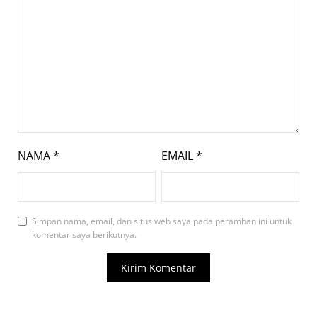
NAMA
*
EMAIL
*
Simpan nama, email, dan situs web saya pada peramban ini untuk
komentar saya berikutnya.